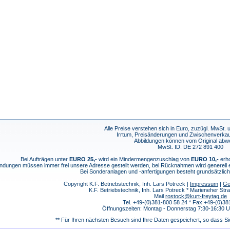
Alle Preise verstehen sich in Euro, zuzügl. MwSt.
Irrtum, Preisänderungen und Zwischenverkau
Abbildungen können vom Original abw
MwSt. ID: DE 272 891 400
Bei Aufträgen unter
EURO 25,-
wird ein Mindermengenzuschlag von
EURO 10,-
erho
dungen müssen immer frei unsere Adresse gestellt werden, bei Rücknahmen wird generell
Bei Sonderanlagen und -anfertigungen besteht grundsätzlic
Copyright K.F. Betriebstechnik, Inh. Lars Potreck |
Impressum
|
Ge
K.F. Betriebstechnik, Inh. Lars Potreck * Marieneher S
Mail
rostock@kurt-freytag.de
Tel. +49-(0)381-800 58 24 * Fax +49-(0)38
Öffnungszeiten: Montag - Donnerstag 7:30-16:30 Uh
** Für Ihren nächsten Besuch sind Ihre Daten gespeichert, so dass Si