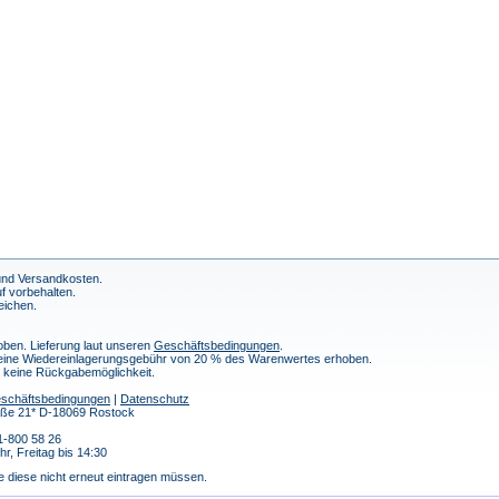
 und Versandkosten.
f vorbehalten.
eichen.
ben. Lieferung laut unseren
Geschäftsbedingungen
.
 eine Wiedereinlagerungsgebühr von 20 % des Warenwertes erhoben.
h keine Rückgabemöglichkeit.
schäftsbedingungen
|
Datenschutz
traße 21* D-18069 Rostock
1-800 58 26
r, Freitag bis 14:30
e diese nicht erneut eintragen müssen.