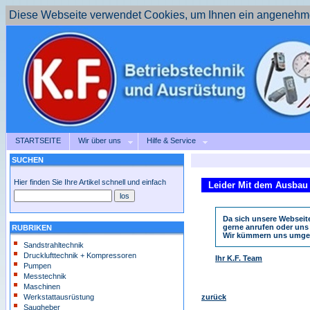
Diese Webseite verwendet Cookies, um Ihnen ein angenehme
STARTSEITE
Wir über uns
Hilfe & Service
SUCHEN
Hier finden Sie Ihre Artikel schnell und einfach
Leider
Mit dem Ausbau 
Da sich unsere Webseite
gerne anrufen oder uns 
RUBRIKEN
Wir kümmern uns umge
Sandstrahltechnik
Drucklufttechnik + Kompressoren
Ihr K.F. Team
Pumpen
Messtechnik
Maschinen
zurück
Werkstattausrüstung
Saugheber