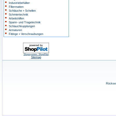
Industriebehälter
Filtermatten
Schläuche + Schellen
Schmiertechnik
Arbeitshilfen
Spann- und Tragetechnik
Schlauchkupplungen
Armaturen
Fittinge + Verschraubungen
Shopsystem: ShopPilot
Sitemap
Rücksen