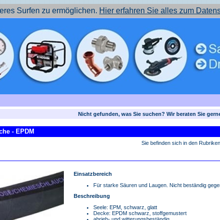
res Surfen zu ermöglichen.
Hier erfahren Sie alles zum Daten
Nicht gefunden, was Sie suchen? Wir beraten Sie gern
che - EPDM
Sie befinden sich in den Rubrike
Einsatzbereich
Für starke Säuren und Laugen. Nicht beständig gege
Beschreibung
Seele: EPM, schwarz, glatt
Decke: EPDM schwarz, stoffgemustert
abrieb- und witterungsbeständig