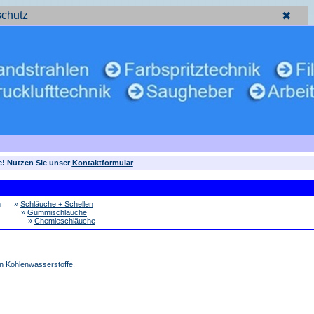
schutz
✖
e! Nutzen Sie unser
Kontaktformular
n
»
Schläuche + Schellen
»
Gummischläuche
»
Chemieschläuche
n Kohlenwasserstoffe.