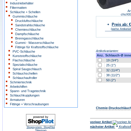
Industriebehälter
Filtermatten
Ar
Schläuche + Schellen
chsX0
Gummischläuche
Druckluftschläuche
Preis ab: €
Sandstrahlschläuche
(siehe Artikelü
Chemieschläuche
Dampfschläuche
Brenngasschläuche
Gummi - Wasserschläuche
Fittinge für Kraftstoffschläuche
Artikelvarianten:
PVC-Schläuche
Anz.
Schlauch-Ø inn
Kunststoffschläuche
Flachschläuche
19 (3/4")
Spezialschläuche
25 (1")
Spiral Saugschlauch
32 (11/4")
Schlauchschellen
38 (11/2")
Schlauchaufroller
50 (2")
Schmiertechnik
Arbeitshilfen
Spann- und Tragetechnik
Schlauchkupplungen
Armaturen
Fittinge + Verschraubungen
Chemie-Druckschläuc
voriger Artikel
nächster Artikel
Kraftsto
Shopsystem: ShopPilot
Sitemap