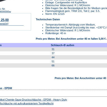
Einlage: Cordgewebe mit Kupferlitze
Elektrischer Widerstand: R 1 MOhm/m
Bitte fragen Sie die Beständigkeit für Ihr Medium gezie
t.-Nr.
Flammwidrigkeit gem. TRbf 131, Teil 2, par. 5.5.
0000000w
Norm: EN 12115
Technischen Daten
 25,00
bersicht)
Temperaturbereich: Abhängig vom Medium,
Sterilisierbar mit Dampf (kurzzeitig bis max. +130°C)
Elektrischer Widerstand: R 1 MOhm/m
Rollenlänge: 40 m
Preis pro Meter. Bei Anschnitten unter 40 m fallen 5,00
en
Schlauch-Ø außen
31
37
44
51
66
Preis pro Meter. Bei Anschnitten unter 4
he - EPDM
Chemie-Saug-Druckschläuche - EPDM - Heavy Duty
ffschläuche mit aufvulkanisiertem Textilgeflecht