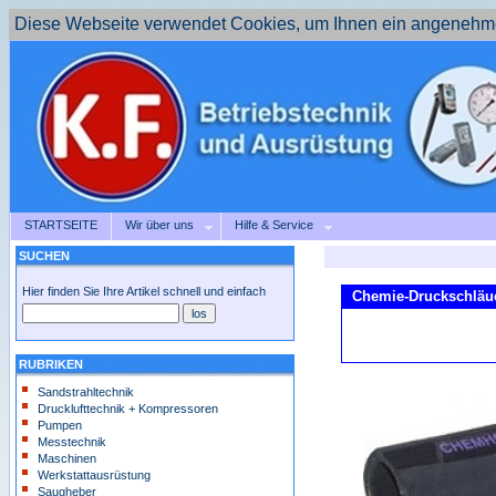
Diese Webseite verwendet Cookies, um Ihnen ein angenehme
STARTSEITE
Wir über uns
Hilfe & Service
SUCHEN
Hier finden Sie Ihre Artikel schnell und einfach
Chemie-Druckschläu
RUBRIKEN
Sandstrahltechnik
Drucklufttechnik + Kompressoren
Pumpen
Messtechnik
Maschinen
Werkstattausrüstung
Saugheber