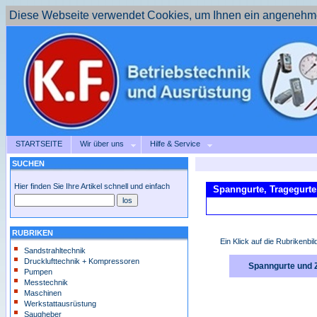
Diese Webseite verwendet Cookies, um Ihnen ein angenehme
STARTSEITE
Wir über uns
Hilfe & Service
SUCHEN
Hier finden Sie Ihre Artikel schnell und einfach
Spanngurte, Tragegurte
RUBRIKEN
Ein Klick auf die Rubrikenbil
Sandstrahltechnik
Drucklufttechnik + Kompressoren
Spanngurte und Zu
Pumpen
Messtechnik
Maschinen
Werkstattausrüstung
Saugheber