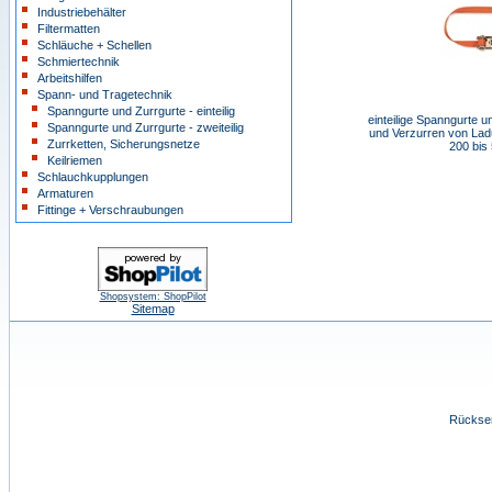
Industriebehälter
Filtermatten
Schläuche + Schellen
Schmiertechnik
Arbeitshilfen
Spann- und Tragetechnik
Spanngurte und Zurrgurte - einteilig
einteilige Spanngurte 
Spanngurte und Zurrgurte - zweiteilig
und Verzurren von Lad
Zurrketten, Sicherungsnetze
200 bis
Keilriemen
Schlauchkupplungen
Armaturen
Fittinge + Verschraubungen
Shopsystem: ShopPilot
Sitemap
Rücksen