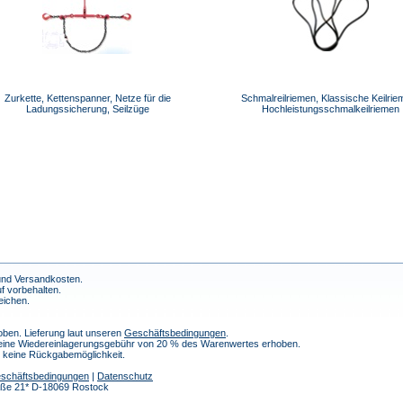
Zurkette, Kettenspanner, Netze für die
Schmalreilriemen, Klassische Keilrie
Ladungssicherung, Seilzüge
Hochleistungsschmalkeilriemen
 und Versandkosten.
f vorbehalten.
eichen.
ben. Lieferung laut unseren
Geschäftsbedingungen
.
 eine Wiedereinlagerungsgebühr von 20 % des Warenwertes erhoben.
h keine Rückgabemöglichkeit.
schäftsbedingungen
|
Datenschutz
traße 21* D-18069 Rostock