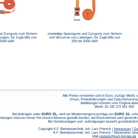
und Zurrgurte zum Sichern
zweiteilige Spanngurte und Zurrgurte zum Sichern
ungen, für Zugkräfte von
und Verzurren von Ladungen, für Zugkräfte von
 5000 daN
200 bis 5000 daN
Alle Preise verstehen sich in Euro, zuzügl. MwSt.
Irrtum, Preisänderungen und Zwischenverkau
Abbildungen können vom Original abw
MwSt. ID: DE 272 891 400
Bei Aufträgen unter
EURO 25,-
wird ein Mindermengenzuschlag von
EURO 10,-
erho
dungen müssen immer frei unsere Adresse gestellt werden, bei Rücknahmen wird generell
Bei Sonderanlagen und -anfertigungen besteht grundsätzlic
Copyright K.F. Betriebstechnik, Inh. Lars Potreck |
Impressum
|
Ge
K.F. Betriebstechnik, Inh. Lars Potreck * Marieneher S
Mail
rostock@kurt-freytag.de