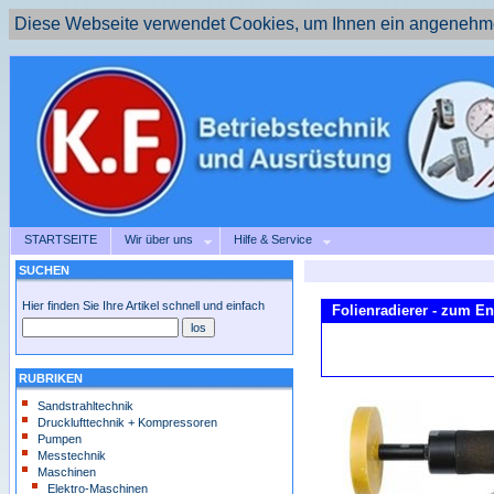
Diese Webseite verwendet Cookies, um Ihnen ein angenehme
STARTSEITE
Wir über uns
Hilfe & Service
SUCHEN
Hier finden Sie Ihre Artikel schnell und einfach
Folienradierer - zum En
RUBRIKEN
Sandstrahltechnik
Drucklufttechnik + Kompressoren
Pumpen
Messtechnik
Maschinen
Elektro-Maschinen