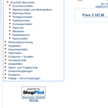
Druckluft-Maschinen
Art.-N
Exzenterschleifer
60895107
Winkelschleifer und Winkelpolierer
Bohrmaschinen
Preis:
€ 127,00
Schlagschrauber
Nadelentroster
Schwingschleifer
Ratschen
Blindnieter
Meißelhämmer
Kleinschleifer
Werkstattausrüstung
Saugheber
Industriebehälter
Filtermatten
Schläuche + Schellen
Schmiertechnik
Arbeitshilfen
Spann- und Tragetechnik
Schlauchkupplungen
Armaturen
Fittinge + Verschraubungen
Shopsystem: ShopPilot
Sitemap