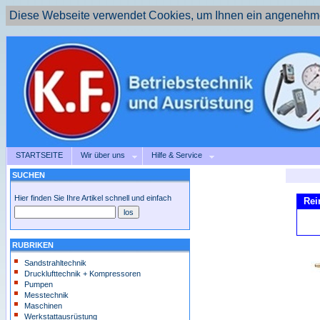
Diese Webseite verwendet Cookies, um Ihnen ein angenehme
STARTSEITE
Wir über uns
Hilfe & Service
SUCHEN
Hier finden Sie Ihre Artikel schnell und einfach
Rei
RUBRIKEN
Sandstrahltechnik
Drucklufttechnik + Kompressoren
Pumpen
Messtechnik
Maschinen
Werkstattausrüstung