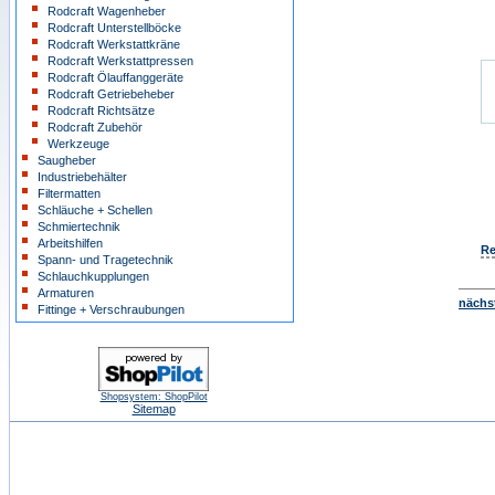
Rodcraft Wagenheber
Rodcraft Unterstellböcke
Rodcraft Werkstattkräne
Rodcraft Werkstattpressen
Rodcraft Ölauffanggeräte
Rodcraft Getriebeheber
Rodcraft Richtsätze
Rodcraft Zubehör
Werkzeuge
Saugheber
Industriebehälter
Filtermatten
Schläuche + Schellen
Schmiertechnik
Arbeitshilfen
Re
Spann- und Tragetechnik
Schlauchkupplungen
Armaturen
nächst
Fittinge + Verschraubungen
Shopsystem: ShopPilot
Sitemap