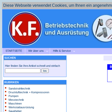
Diese Webseite verwendet Cookies, um Ihnen ein angenehme
STARTSEITE
Wir über uns
Hilfe & Service
SUCHEN
Hier finden Sie Ihre Artikel schnell und einfach
B
RUBRIKEN
Sandstrahltechnik
Drucklufttechnik + Kompressoren
Pumpen
Messtechnik
Maschinen
Werkstattausrüstung
Saugheber