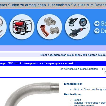
res Surfen zu ermöglichen.
Hier erfahren Sie alles zum Daten
Nicht gefunden, was Sie suchen? Wir beraten Sie ge
ogen 90° mit Außengewinde - Temperguss verzinkt
Sie befinden sich in den Rubriken
»
F
Einsatzbereich
dient der Verschraubung von
Beschreibung
Bogen
Material: Temperguss verzin
mit Außengewinde