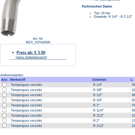
Technischen Daten
Typ: 16 bar
Gewinde: R 1/4" - R 2 1/2"
Art.-Nr.
BOX_XSTw0000
Preis ab: € 3,50
(siehe Artikelübersicht)
Artikelvarianten:
Anz.
Werkstoff
Gewinde
L
Temperguss verzinkt
R 1/4"
3
Temperguss verzinkt
R 3/8"
4
Temperguss verzinkt
R 1/2"
4
Temperguss verzinkt
R 3/4"
6
Temperguss verzinkt
R 1"
7
Temperguss verzinkt
R 11/4"
9
Temperguss verzinkt
R 11/2"
10
Temperguss verzinkt
R 2"
13
Temperguss verzinkt
R 21/2"
16