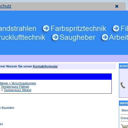
schutz
✖
KON
rne! Nutzen Sie unser
Kontaktformular
ittinge + Verschraubungen
»
Temperguss Fittinge
»
Temperguss Winkel
WARE
 Bauteilen
Ware
Gesa
kt