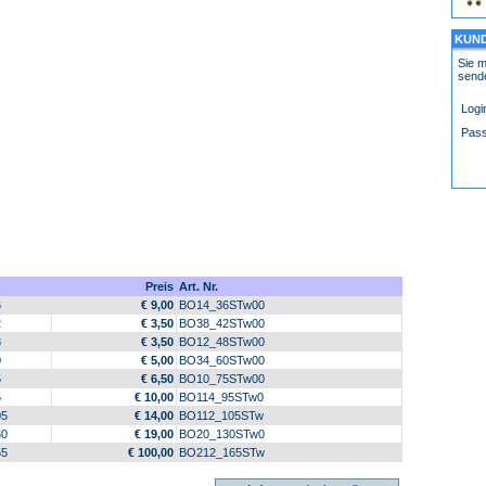
KUN
Sie m
send
Logi
Pass
Preis
Art. Nr.
6
€ 9,00
BO14_36STw00
2
€ 3,50
BO38_42STw00
8
€ 3,50
BO12_48STw00
0
€ 5,00
BO34_60STw00
5
€ 6,50
BO10_75STw00
5
€ 10,00
BO114_95STw0
5
€ 14,00
BO112_105STw
0
€ 19,00
BO20_130STw0
5
€ 100,00
BO212_165STw