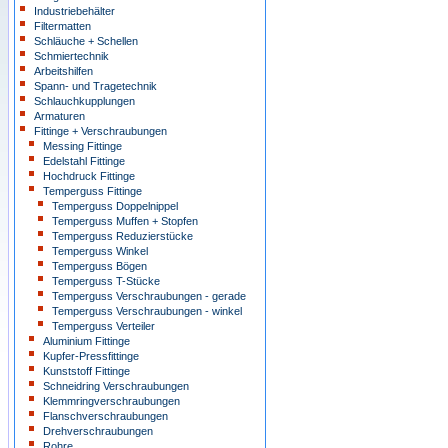
Industriebehälter
Filtermatten
Schläuche + Schellen
Schmiertechnik
Arbeitshilfen
Spann- und Tragetechnik
Schlauchkupplungen
Armaturen
Fittinge + Verschraubungen
Messing Fittinge
Edelstahl Fittinge
Hochdruck Fittinge
Temperguss Fittinge
Temperguss Doppelnippel
Temperguss Muffen + Stopfen
Temperguss Reduzierstücke
Temperguss Winkel
Temperguss Bögen
Temperguss T-Stücke
Temperguss Verschraubungen - gerade
Temperguss Verschraubungen - winkel
Temperguss Verteiler
Aluminium Fittinge
Kupfer-Pressfittinge
Kunststoff Fittinge
Schneidring Verschraubungen
Klemmringverschraubungen
Flanschverschraubungen
Drehverschraubungen
Rohre