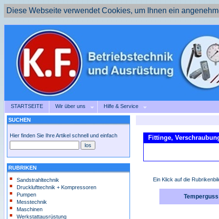
Diese Webseite verwendet Cookies, um Ihnen ein angenehme
STARTSEITE
Wir über uns
Hilfe & Service
SUCHEN
Hier finden Sie Ihre Artikel schnell und einfach
Fittinge, Verschraubun
RUBRIKEN
Ein Klick auf die Rubrikenbil
Sandstrahltechnik
Drucklufttechnik + Kompressoren
Pumpen
Temperguss 
Messtechnik
Maschinen
Werkstattausrüstung