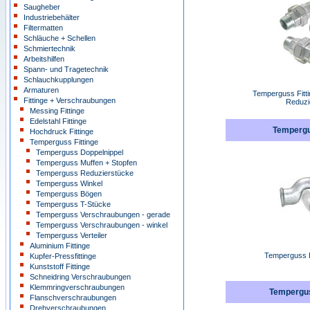
Saugheber
Industriebehälter
Filtermatten
Schläuche + Schellen
Schmiertechnik
Arbeitshilfen
Spann- und Tragetechnik
Schlauchkupplungen
Armaturen
Temperguss Fitti
Fittinge + Verschraubungen
Reduzi
Messing Fittinge
Edelstahl Fittinge
Temperg
Hochdruck Fittinge
Temperguss Fittinge
Temperguss Doppelnippel
Temperguss Muffen + Stopfen
Temperguss Reduzierstücke
Temperguss Winkel
Temperguss Bögen
Temperguss T-Stücke
Temperguss Verschraubungen - gerade
Temperguss Verschraubungen - winkel
Temperguss Verteiler
Aluminium Fittinge
Temperguss F
Kupfer-Pressfittinge
Kunststoff Fittinge
Schneidring Verschraubungen
Klemmringverschraubungen
Tempergus
Flanschverschraubungen
Drehverschraubungen