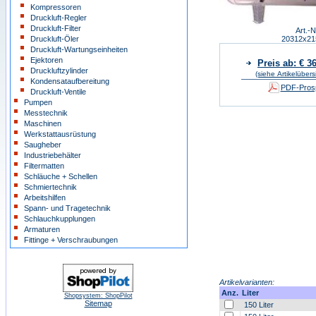
Kompressoren
Druckluft-Regler
Druckluft-Filter
Art.-N
Druckluft-Öler
20312x2
Druckluft-Wartungseinheiten
Ejektoren
Preis ab: € 3
Druckluftzylinder
(siehe Artikelübers
Kondensataufbereitung
PDF-Prosp
Druckluft-Ventile
Pumpen
Messtechnik
Maschinen
Werkstattausrüstung
Saugheber
Industriebehälter
Filtermatten
Schläuche + Schellen
Schmiertechnik
Arbeitshilfen
Spann- und Tragetechnik
Schlauchkupplungen
Armaturen
Fittinge + Verschraubungen
Artikelvarianten:
Anz.
Liter
Shopsystem: ShopPilot
Sitemap
150 Liter