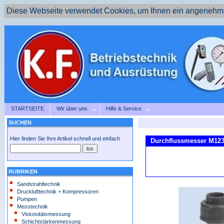
Diese Webseite verwendet Cookies, um Ihnen ein angenehme
STARTSEITE
Wir über uns
Hilfe & Service
SUCHEN
Hier finden Sie Ihre Artikel schnell und einfach
Durchflussmesser M123
RUBRIKEN
Sandstrahltechnik
Drucklufttechnik + Kompressoren
Pumpen
Messtechnik
Viskositätsmessung
Schichtstärkenmessung