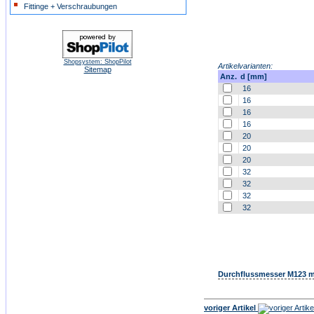
Fittinge + Verschraubungen
Shopsystem: ShopPilot
Artikelvarianten:
Sitemap
Anz.
d [mm]
16
16
16
16
20
20
20
32
32
32
32
Durchflussmesser M123 m
voriger Artikel