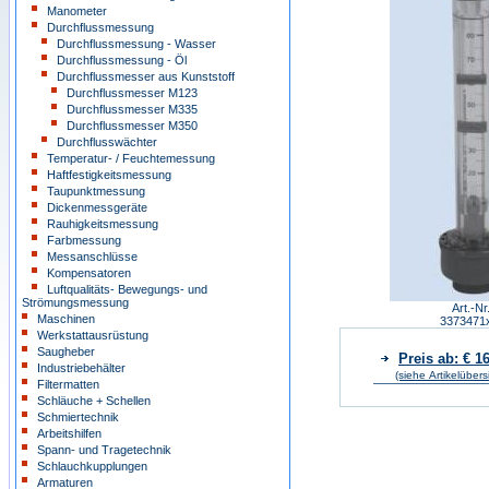
Manometer
Durchflussmessung
Durchflussmessung - Wasser
Durchflussmessung - Öl
Durchflussmesser aus Kunststoff
Durchflussmesser M123
Durchflussmesser M335
Durchflussmesser M350
Durchflusswächter
Temperatur- / Feuchtemessung
Haftfestigkeitsmessung
Taupunktmessung
Dickenmessgeräte
Rauhigkeitsmessung
Farbmessung
Messanschlüsse
Kompensatoren
Luftqualitäts- Bewegungs- und
Strömungsmessung
Art.-Nr
Maschinen
3373471
Werkstattausrüstung
Saugheber
Preis ab: € 1
Industriebehälter
(siehe Artikelübers
Filtermatten
Schläuche + Schellen
Schmiertechnik
Arbeitshilfen
Spann- und Tragetechnik
Schlauchkupplungen
Armaturen