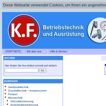
Diese Webseite verwendet Cookies, um Ihnen ein angenehme
STARTSEITE
Wir über uns
Hilfe & Service
SUCHEN
Hier finden Sie Ihre Artikel schnell und einfach
RUBRIKEN
Sandstrahltechnik
Drucklufttechnik + Kompressoren
Pumpen
Messtechnik
Viskositätsmessung
Schichtstärkenmessung