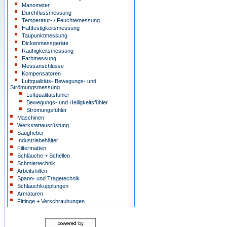
Manometer
Durchflussmessung
Temperatur- / Feuchtemessung
Haftfestigkeitsmessung
Taupunktmessung
Dickenmessgeräte
Rauhigkeitsmessung
Farbmessung
Messanschlüsse
Kompensatoren
Luftqualitäts- Bewegungs- und
Strömungsmessung
Luftqualitätsfühler
Bewegungs- und Helligkeitsfühler
Strömungsfühler
Maschinen
Werkstattausrüstung
Saugheber
Industriebehälter
Filtermatten
Schläuche + Schellen
Schmiertechnik
Arbeitshilfen
Spann- und Tragetechnik
Schlauchkupplungen
Armaturen
Fittinge + Verschraubungen