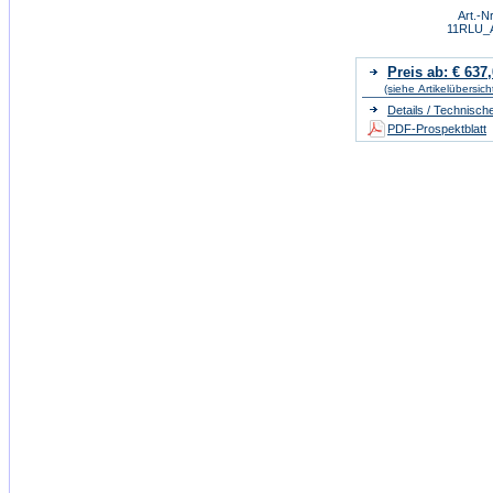
Art.-Nr
11RLU_
Preis ab: € 637
(siehe Artikelübersich
Details / Technisch
PDF-Prospektblatt