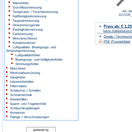
Manometer
Durchflussmessung
Art.-Nr
Temperatur- / Feuchtemessung
11CO2K
Haftfestigkeitsmessung
Taupunktmessung
Dickenmessgeräte
Preis ab: € 1.25
Rauhigkeitsmessung
(siehe Artikelübersich
Farbmessung
Details / Technisch
Messanschlüsse
PDF-Prospektblatt
Kompensatoren
Luftqualitäts- Bewegungs- und
Strömungsmessung
Luftqualitätsfühler
Bewegungs- und Helligkeitsfühler
Strömungsfühler
Maschinen
Werkstattausrüstung
Saugheber
Industriebehälter
Filtermatten
Schläuche + Schellen
Schmiertechnik
Arbeitshilfen
Spann- und Tragetechnik
Schlauchkupplungen
Armaturen
Fittinge + Verschraubungen