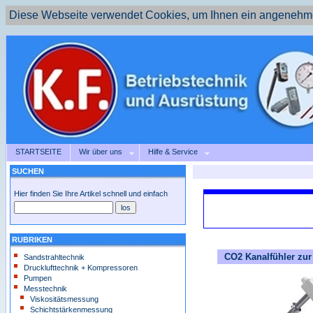
Diese Webseite verwendet Cookies, um Ihnen ein angenehme
STARTSEITE
Wir über uns
Hilfe & Service
SUCHEN
Hier finden Sie Ihre Artikel schnell und einfach
RUBRIKEN
CO2 Kanalfühler zu
Sandstrahltechnik
Drucklufttechnik + Kompressoren
Pumpen
Messtechnik
Viskositätsmessung
Schichtstärkenmessung