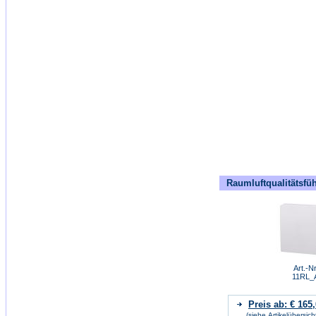
Raumluftqualitätsfü
Art.-Nr
11RL_
Preis ab: € 165
(siehe Artikelübersich