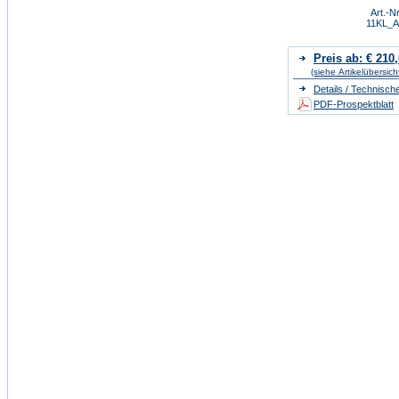
Art.-Nr
11KL_
Preis ab: € 210
(siehe Artikelübersich
Details / Technisch
PDF-Prospektblatt