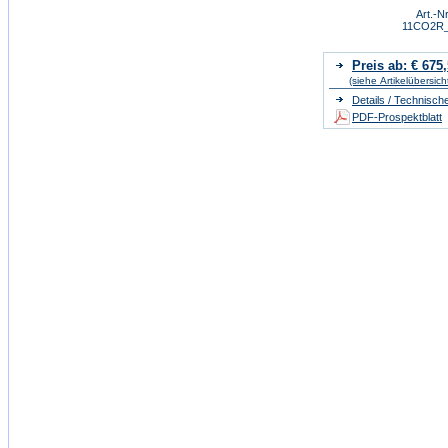
Art.-Nr
11CO2R
Preis ab: € 675
(siehe Artikelübersich
Details / Technisch
PDF-Prospektblatt