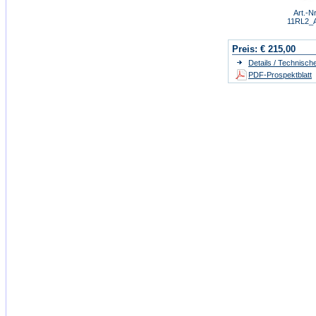
Art.-Nr
11RL2_
Preis:
€ 215,00
Details / Technisch
PDF-Prospektblatt