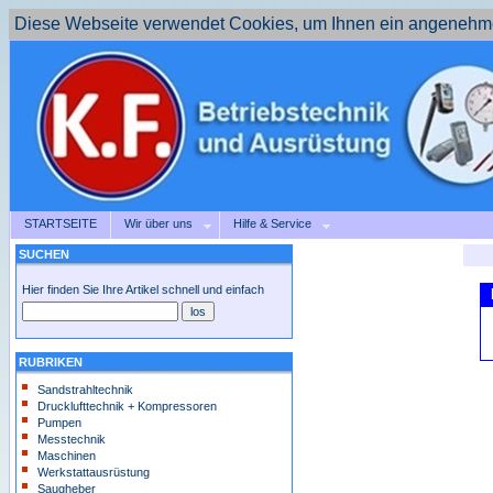
Diese Webseite verwendet Cookies, um Ihnen ein angenehme
STARTSEITE
Wir über uns
Hilfe & Service
SUCHEN
Hier finden Sie Ihre Artikel schnell und einfach
RUBRIKEN
Sandstrahltechnik
Drucklufttechnik + Kompressoren
Pumpen
Messtechnik
Maschinen
Werkstattausrüstung
Saugheber