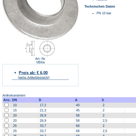
Technischen Daten
PN 10 bar
Art.-Nr.
VBXw
Preis ab: € 6,00
(siehe Artikelübersicht)
Artikelvarianten:
Anz.
DN
D
A
S
10
17,2
40
2
15
21,3
45
2
20
26,9
58
2
20
26,9
58
2,5
25
33,7
68
2
25
33,7
68
2,5