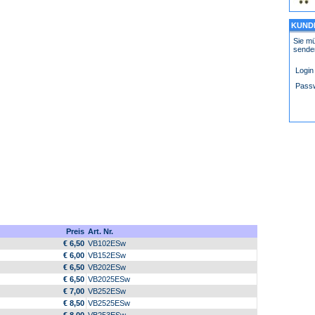
KUND
Sie mü
sende
Login
Pass
Preis
Art. Nr.
€ 6,50
VB102ESw
€ 6,00
VB152ESw
€ 6,50
VB202ESw
€ 6,50
VB2025ESw
€ 7,00
VB252ESw
€ 8,50
VB2525ESw