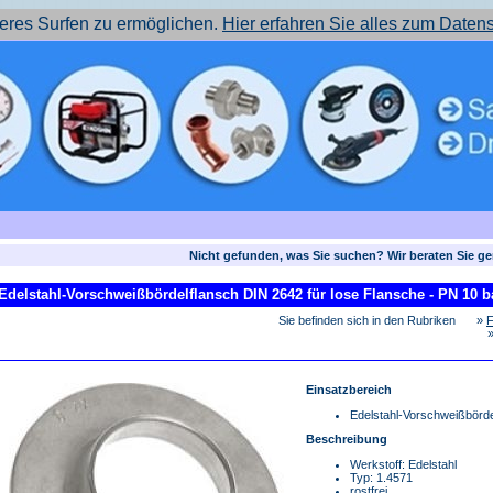
res Surfen zu ermöglichen.
Hier erfahren Sie alles zum Daten
Nicht gefunden, was Sie suchen? Wir beraten Sie ge
Edelstahl-Vorschweißbördelflansch DIN 2642 für lose Flansche - PN 10 b
Sie befinden sich in den Rubriken
»
F
Einsatzbereich
Edelstahl-Vorschweißbörde
Beschreibung
Werkstoff: Edelstahl
Typ: 1.4571
rostfrei