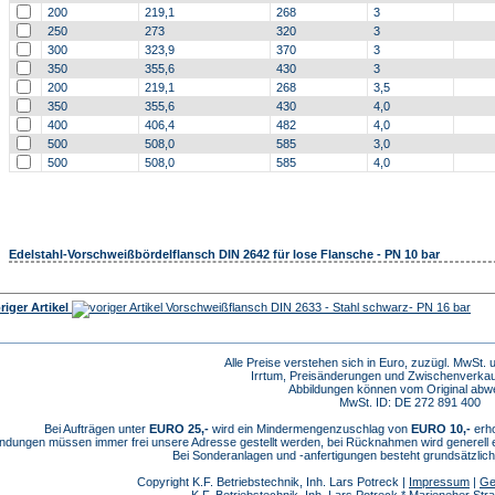
200
219,1
268
3
250
273
320
3
300
323,9
370
3
350
355,6
430
3
200
219,1
268
3,5
350
355,6
430
4,0
400
406,4
482
4,0
500
508,0
585
3,0
500
508,0
585
4,0
Edelstahl-Vorschweißbördelflansch DIN 2642 für lose Flansche - PN 10 bar
riger Artikel
Vorschweißflansch DIN 2633 - Stahl schwarz- PN 16 bar
Alle Preise verstehen sich in Euro, zuzügl. MwSt.
Irrtum, Preisänderungen und Zwischenverkau
Abbildungen können vom Original abw
MwSt. ID: DE 272 891 400
Bei Aufträgen unter
EURO 25,-
wird ein Mindermengenzuschlag von
EURO 10,-
erho
dungen müssen immer frei unsere Adresse gestellt werden, bei Rücknahmen wird generell
Bei Sonderanlagen und -anfertigungen besteht grundsätzlic
Copyright K.F. Betriebstechnik, Inh. Lars Potreck |
Impressum
|
Ge
K.F. Betriebstechnik, Inh. Lars Potreck * Marieneher S