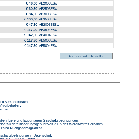
€ 46,00
VB2003ESw
€ 60,50
VB2503ESw
€ 84,00
VB3003ESw
€ 100,00
VB3503ESw
€ 47,50
VB20035ESw
€ 117,00
VB3504ESw
€ 142,00
VB4004ESw
€ 117,50
VB5003ESw
€ 147,50
VB5004ESw
 und Versandkosten.
f vorbehalten.
eichen.
ben. Lieferung laut unseren
Geschäftsbedingungen
.
 eine Wiedereinlagerungsgebühr von 20 % des Warenwertes erhoben.
h keine Rückgabemöglichkeit.
schäftsbedingungen
|
Datenschutz
traße 21* D-18069 Rostock