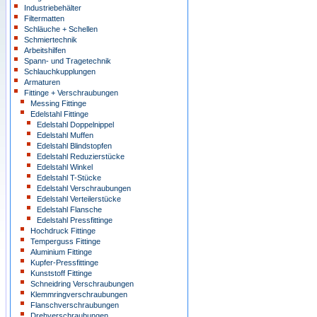
Industriebehälter
Filtermatten
Schläuche + Schellen
Schmiertechnik
Arbeitshilfen
Spann- und Tragetechnik
Schlauchkupplungen
Armaturen
Fittinge + Verschraubungen
Messing Fittinge
Edelstahl Fittinge
Edelstahl Doppelnippel
Edelstahl Muffen
Edelstahl Blindstopfen
Edelstahl Reduzierstücke
Edelstahl Winkel
Edelstahl T-Stücke
Edelstahl Verschraubungen
Edelstahl Verteilerstücke
Edelstahl Flansche
Edelstahl Pressfittinge
Hochdruck Fittinge
Temperguss Fittinge
Aluminium Fittinge
Kupfer-Pressfittinge
Kunststoff Fittinge
Schneidring Verschraubungen
Klemmringverschraubungen
Flanschverschraubungen
Drehverschraubungen