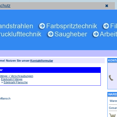
schutz
✖
KONT
rne! Nutzen Sie unser
Kontaktformular
ar
ittinge + Verschraubungen
»
Edelstahl Fittinge
»
Edelstahl Flansche
WARE
lflansch
Waren
Gesam