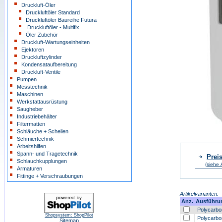
Druckluft-Öler
Druckluftöler Standard
Druckluftöler Baureihe Futura
Druckluftöler - Multifix
Öler Zubehör
Druckluft-Wartungseinheiten
Ejektoren
Druckluftzylinder
Kondensataufbereitung
Druckluft-Ventile
Pumpen
Messtechnik
Maschinen
Werkstattausrüstung
Saugheber
Industriebehälter
Filtermatten
Schläuche + Schellen
Schmiertechnik
Arbeitshilfen
Spann- und Tragetechnik
Preis
Schlauchkupplungen
(siehe 
Armaturen
Fittinge + Verschraubungen
Artikelvarianten:
Anz.
Ausführu
Polycarbon
Shopsystem: ShopPilot
Polycarbon
Sitemap