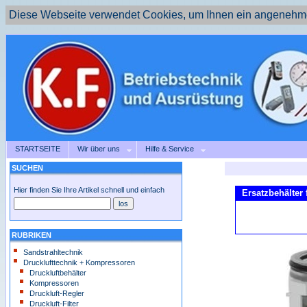
Diese Webseite verwendet Cookies, um Ihnen ein angenehme
STARTSEITE
Wir über uns
Hilfe & Service
SUCHEN
Hier finden Sie Ihre Artikel schnell und einfach
Ersatzbehälter 
RUBRIKEN
Sandstrahltechnik
Drucklufttechnik + Kompressoren
Druckluftbehälter
Kompressoren
Druckluft-Regler
Druckluft-Filter