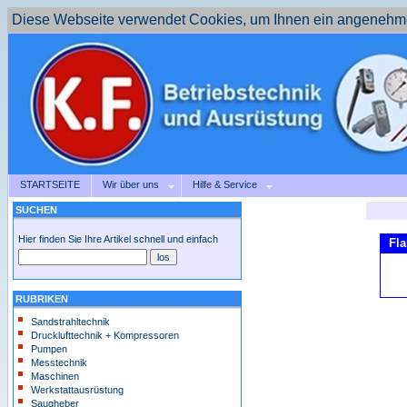
Diese Webseite verwendet Cookies, um Ihnen ein angenehme
STARTSEITE
Wir über uns
Hilfe & Service
SUCHEN
Hier finden Sie Ihre Artikel schnell und einfach
Fla
RUBRIKEN
Sandstrahltechnik
Drucklufttechnik + Kompressoren
Pumpen
Messtechnik
Maschinen
Werkstattausrüstung
Saugheber