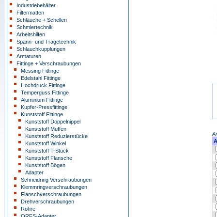
Industriebehälter
Filtermatten
Schläuche + Schellen
Schmiertechnik
Arbeitshilfen
Spann- und Tragetechnik
Schlauchkupplungen
Armaturen
Fittinge + Verschraubungen
Messing Fittinge
Edelstahl Fittinge
Hochdruck Fittinge
Temperguss Fittinge
Aluminium Fittinge
Kupfer-Pressfittinge
Kunststoff Fittinge
Kunststoff Doppelnippel
Kunststoff Muffen
Ar
Kunststoff Reduzierstücke
A
Kunststoff Winkel
Kunststoff T-Stück
Kunststoff Flansche
Kunststoff Bögen
Adapter
Schneidring Verschraubungen
Klemmringverschraubungen
Flanschverschraubungen
Drehverschraubungen
Rohre
ORFS-Adapter