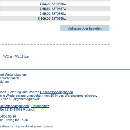
€ 53,00
3370556w
€ 65,50
3370557w
€ 99,00
3370558w
€ 109,00
3370559w
 - PVC-u - PN 16 bar
 und Versandkosten.
f vorbehalten.
eichen.
ben. Lieferung laut unseren
Geschäftsbedingungen
.
 eine Wiedereinlagerungsgebühr von 20 % des Warenwertes erhoben.
h keine Rückgabemöglichkeit.
schäftsbedingungen
|
Datenschutz
traße 21* D-18069 Rostock
1-800 58 26
r, Freitag bis 14:30
e diese nicht erneut eintragen müssen.