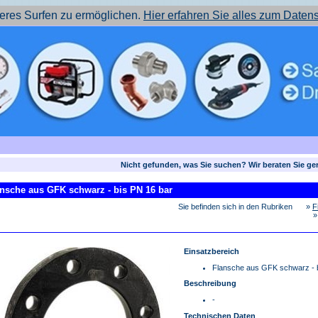
res Surfen zu ermöglichen.
Hier erfahren Sie alles zum Daten
Nicht gefunden, was Sie suchen? Wir beraten Sie ge
nsche aus GFK schwarz - bis PN 16 bar
Sie befinden sich in den Rubriken
»
F
Einsatzbereich
Flansche aus GFK schwarz - 
Beschreibung
-
Technischen Daten