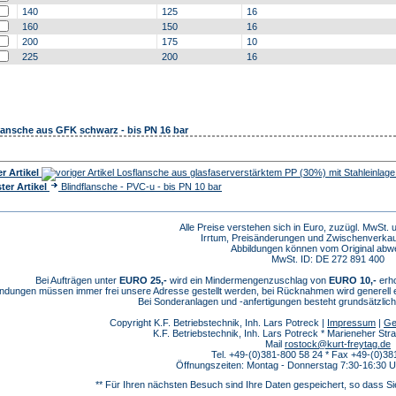
140
125
16
160
150
16
200
175
10
225
200
16
lansche aus GFK schwarz - bis PN 16 bar
r Artikel
Losflansche aus glasfaserverstärktem PP (30%) mit Stahleinlage
ter Artikel
Blindflansche - PVC-u - bis PN 10 bar
Alle Preise verstehen sich in Euro, zuzügl. MwSt.
Irrtum, Preisänderungen und Zwischenverkau
Abbildungen können vom Original abw
MwSt. ID: DE 272 891 400
Bei Aufträgen unter
EURO 25,-
wird ein Mindermengenzuschlag von
EURO 10,-
erho
dungen müssen immer frei unsere Adresse gestellt werden, bei Rücknahmen wird generell
Bei Sonderanlagen und -anfertigungen besteht grundsätzlic
Copyright K.F. Betriebstechnik, Inh. Lars Potreck |
Impressum
|
Ge
K.F. Betriebstechnik, Inh. Lars Potreck * Marieneher S
Mail
rostock@kurt-freytag.de
Tel. +49-(0)381-800 58 24 * Fax +49-(0)38
Öffnungszeiten: Montag - Donnerstag 7:30-16:30 Uh
** Für Ihren nächsten Besuch sind Ihre Daten gespeichert, so dass Si