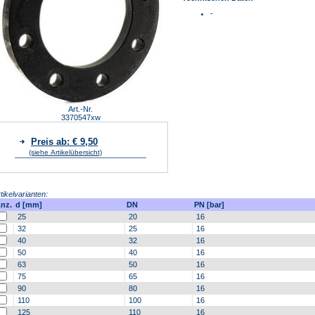
-
Art.-Nr.
3370547xw
Preis ab: € 9,50
(siehe Artikelübersicht)
tikelvarianten:
nz.
d [mm]
DN
PN [bar]
25
20
16
32
25
16
40
32
16
50
40
16
63
50
16
75
65
16
90
80
16
110
100
16
125
110
16