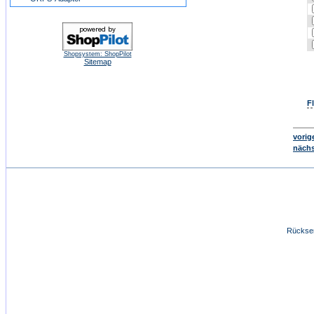
Shopsystem: ShopPilot
Sitemap
F
vorige
nächs
Rücksen