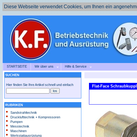
Diese Webseite verwendet Cookies, um Ihnen ein angenehme
STARTSEITE
Wir über uns
Hilfe & Service
SUCHEN
Hier finden Sie Ihre Artikel schnell und einfach
Flat-Face Schraubkupp
RUBRIKEN
Sandstrahltechnik
Drucklufttechnik + Kompressoren
Pumpen
Messtechnik
Maschinen
Werkstattausrüstung