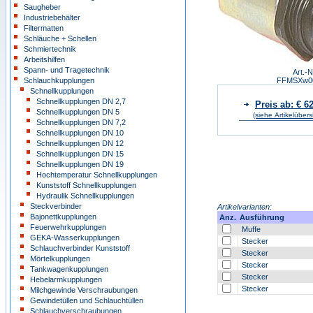
Saugheber
Industriebehälter
Filtermatten
Schläuche + Schellen
Schmiertechnik
Arbeitshilfen
Spann- und Tragetechnik
Art.-N
Schlauchkupplungen
FFMSXw0
Schnellkupplungen
Schnellkupplungen DN 2,7
Preis ab: € 6
Schnellkupplungen DN 5
(siehe Artikelübers
Schnellkupplungen DN 7,2
Schnellkupplungen DN 10
Schnellkupplungen DN 12
Schnellkupplungen DN 15
Schnellkupplungen DN 19
Hochtemperatur Schnellkupplungen
Kunststoff Schnellkupplungen
Hydraulik Schnellkupplungen
Steckverbinder
Artikelvarianten:
Bajonettkupplungen
Anz.
Ausführung
Feuerwehrkupplungen
Muffe
GEKA-Wasserkupplungen
Stecker
Schlauchverbinder Kunststoff
Stecker
Mörtelkupplungen
Stecker
Tankwagenkupplungen
Stecker
Hebelarmkupplungen
Stecker
Milchgewinde Verschraubungen
Gewindetüllen und Schlauchtüllen
Schlauchverschraubungen