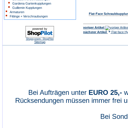
Gardena Gartenkupplungen
Guillemin Kupplungen
Armaturen
Flat-Face Schraubkupplu
Fittinge + Verschraubungen
voriger Artikel
nächster Artikel
Flat-face H
Shopsystem: ShopPilot
Sitemap
Bei Aufträgen unter
EURO 25,-
w
Rücksendungen müssen immer frei un
Bei Sond