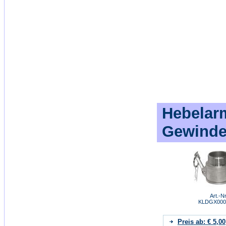
Hebelarm
Gewinde
Art.-Nr
KLDGX000
Preis ab: € 5,00