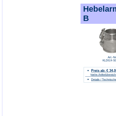
Hebelar
B
Art.-Nr
KLDGX-S
Preis ab: € 34,0
(siehe Artikelübersich
Details / Technisch