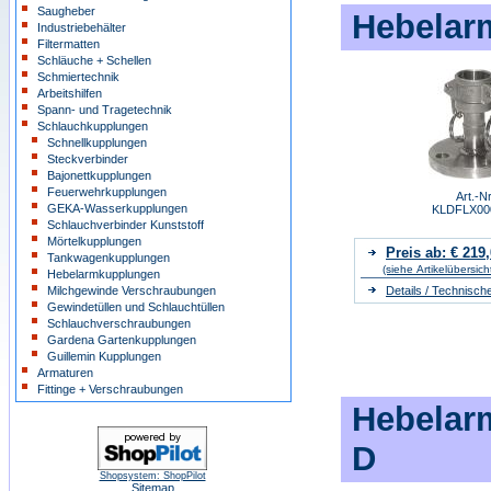
Saugheber
Hebelarm
Industriebehälter
Filtermatten
Schläuche + Schellen
Schmiertechnik
Arbeitshilfen
Spann- und Tragetechnik
Schlauchkupplungen
Schnellkupplungen
Steckverbinder
Bajonettkupplungen
Feuerwehrkupplungen
Art.-Nr
GEKA-Wasserkupplungen
KLDFLX00
Schlauchverbinder Kunststoff
Mörtelkupplungen
Preis ab: € 219
Tankwagenkupplungen
(siehe Artikelübersich
Hebelarmkupplungen
Milchgewinde Verschraubungen
Details / Technisch
Gewindetüllen und Schlauchtüllen
Schlauchverschraubungen
Gardena Gartenkupplungen
Guillemin Kupplungen
Armaturen
Fittinge + Verschraubungen
Hebelar
D
Shopsystem: ShopPilot
Sitemap