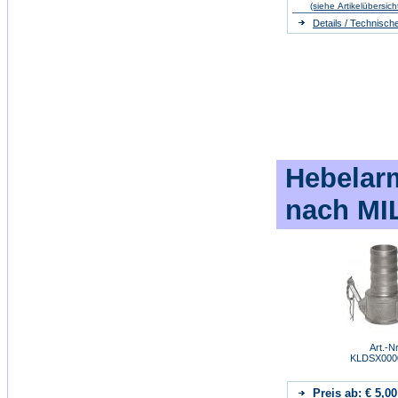
(siehe Artikelübersich
Details / Technisch
Hebelarm
nach MI
Art.-Nr
KLDSX000
Preis ab: € 5,00