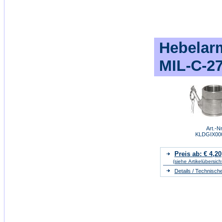
Hebelarm
MIL-C-2
Art.-Nr
KLDGIX00
Preis ab: € 4,20
(siehe Artikelübersich
Details / Technisch