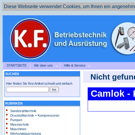
Diese Webseite verwendet Cookies, um Ihnen ein angenehme
STARTSEITE
Wir über uns
Hilfe & Service
SUCHEN
Nicht gefun
Hier finden Sie Ihre Artikel schnell und einfach
Camlok - 
RUBRIKEN
Sandstrahltechnik
Drucklufttechnik + Kompressoren
Pumpen
Messtechnik
Maschinen
Werkstattausrüstung