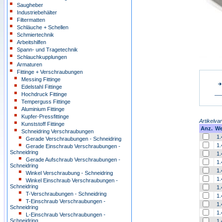
Saugheber
Industriebehälter
Filtermatten
Schläuche + Schellen
Schmiertechnik
Arbeitshilfen
Spann- und Tragetechnik
Schlauchkupplungen
Armaturen
Fittinge + Verschraubungen
Messing Fittinge
Edelstahl Fittinge
Hochdruck Fittinge
Temperguss Fittinge
Aluminium Fittinge
Kupfer-Pressfittinge
Artikelvar
Kunststoff Fittinge
Anz.
We
Schneidring Verschraubungen
1.
Gerade Verschraubungen - Schneidring
1.
Gerade Einschraub Verschraubungen -
Schneidring
1.
Gerade Aufschraub Verschraubungen -
1.
Schneidring
1.
Winkel Verschraubung - Schneidring
1.
Winkel Einschraub Verschraubungen -
Schneidring
1.
T-Verschraubungen - Schneidring
1.
T-Einschraub Verschraubungen -
1.
Schneidring
1.
L-Einschraub Verschraubungen -
Schneidring
1.