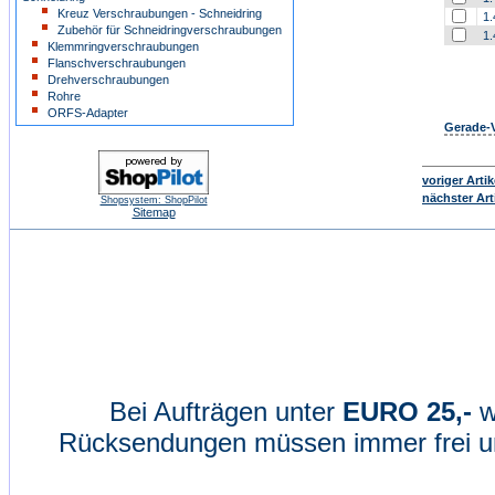
Kreuz Verschraubungen - Schneidring
1.
Zubehör für Schneidringverschraubungen
1.
Klemmringverschraubungen
Flanschverschraubungen
Drehverschraubungen
Rohre
ORFS-Adapter
Gerade-V
voriger Artik
nächster Art
Shopsystem: ShopPilot
Sitemap
Bei Aufträgen unter
EURO 25,-
w
Rücksendungen müssen immer frei un