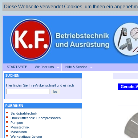
Diese Webseite verwendet Cookies, um Ihnen ein angenehme
STARTSEITE
Wir über uns
Hilfe & Service
SUCHEN
Hier finden Sie Ihre Artikel schnell und einfach
Gerade-V
RUBRIKEN
Sandstrahltechnik
Drucklufttechnik + Kompressoren
Pumpen
Messtechnik
Maschinen
Werkstattausrüstung