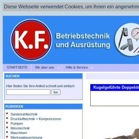
Diese Webseite verwendet Cookies, um Ihnen ein angenehme
STARTSEITE
Wir über uns
Hilfe & Service
SUCHEN
Hier finden Sie Ihre Artikel schnell und einfach
Kugelgeführte Doppeldr
RUBRIKEN
Sandstrahltechnik
Drucklufttechnik + Kompressoren
Pumpen
Messtechnik
Maschinen
Werkstattausrüstung