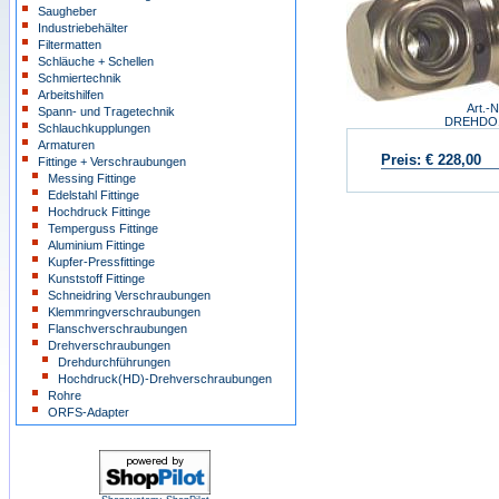
Saugheber
Industriebehälter
Filtermatten
Schläuche + Schellen
Schmiertechnik
Arbeitshilfen
Art.-N
Spann- und Tragetechnik
DREHDO
Schlauchkupplungen
Armaturen
Preis:
€ 228,00
Fittinge + Verschraubungen
Messing Fittinge
Edelstahl Fittinge
Hochdruck Fittinge
Temperguss Fittinge
Aluminium Fittinge
Kupfer-Pressfittinge
Kunststoff Fittinge
Schneidring Verschraubungen
Klemmringverschraubungen
Flanschverschraubungen
Drehverschraubungen
Drehdurchführungen
Hochdruck(HD)-Drehverschraubungen
Rohre
ORFS-Adapter