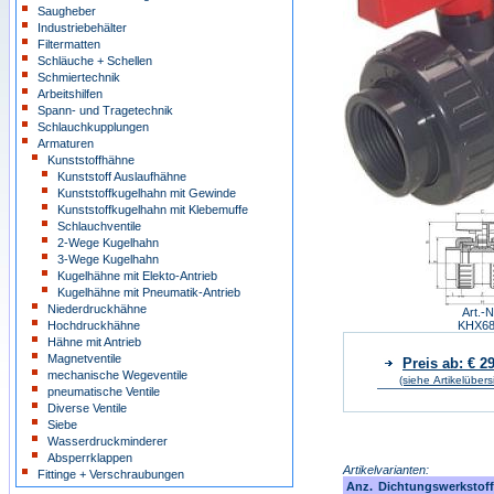
Saugheber
Industriebehälter
Filtermatten
Schläuche + Schellen
Schmiertechnik
Arbeitshilfen
Spann- und Tragetechnik
Schlauchkupplungen
Armaturen
Kunststoffhähne
Kunststoff Auslaufhähne
Kunststoffkugelhahn mit Gewinde
Kunststoffkugelhahn mit Klebemuffe
Schlauchventile
2-Wege Kugelhahn
3-Wege Kugelhahn
Kugelhähne mit Elekto-Antrieb
Kugelhähne mit Pneumatik-Antrieb
Niederdruckhähne
Art.-N
Hochdruckhähne
KHX6
Hähne mit Antrieb
Magnetventile
Preis ab: € 2
mechanische Wegeventile
(siehe Artikelübers
pneumatische Ventile
Diverse Ventile
Siebe
Wasserdruckminderer
Absperrklappen
Artikelvarianten:
Fittinge + Verschraubungen
Anz.
Dichtungswerkstoff