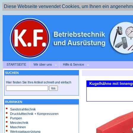
Diese Webseite verwendet Cookies, um Ihnen ein angenehme
STARTSEITE
Wir über uns
Hilfe & Service
SUCHEN
Hier finden Sie Ihre Artikel schnell und einfach
Kugelhähne mit Innenge
RUBRIKEN
Sandstrahltechnik
Drucklufttechnik + Kompressoren
Pumpen
Messtechnik
Maschinen
Werkstattausrüstung