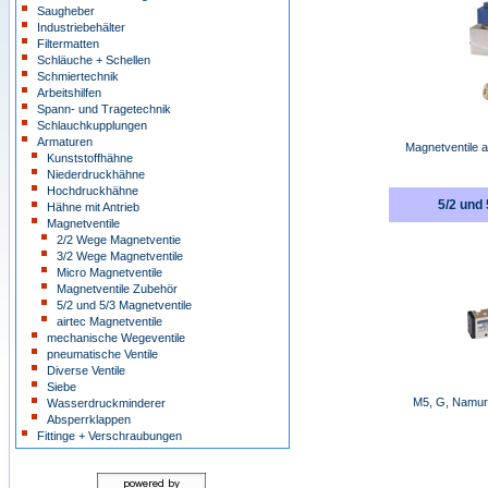
Saugheber
Industriebehälter
Filtermatten
Schläuche + Schellen
Schmiertechnik
Arbeitshilfen
Spann- und Tragetechnik
Schlauchkupplungen
Armaturen
Magnetventile 
Kunststoffhähne
Niederdruckhähne
Hochdruckhähne
5/2 und
Hähne mit Antrieb
Magnetventile
2/2 Wege Magnetventie
3/2 Wege Magnetventile
Micro Magnetventile
Magnetventile Zubehör
5/2 und 5/3 Magnetventile
airtec Magnetventile
mechanische Wegeventile
pneumatische Ventile
Diverse Ventile
Siebe
M5, G, Namurv
Wasserdruckminderer
Absperrklappen
Fittinge + Verschraubungen