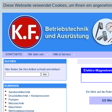
Diese Webseite verwendet Cookies, um Ihnen ein angenehme
STARTSEITE
Wir über uns
Hilfe & Service
SUCHEN
Hier finden Sie Ihre Artikel schnell und einfach
Elektro-Magnetven
RUBRIKEN
Ein Klick auf die Rubr
Sandstrahltechnik
Drucklufttechnik + Kompressoren
Pumpen
2/2 We
Messtechnik
Maschinen
Werkstattausrüstung