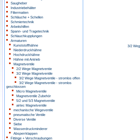
Saugheber
Industriebehälter
Filtermatten
Schläuche + Schellen
Schmiertechnik
Arbeitshilfen
Spann- und Tragetechnik
Schlauchkupplungen
Armaturen
Kunststoffhähne
3/2 Weg
Niederdruckhähne
Hochdruckhähne
Hähne mit Antrieb
Magnetventile
2/2 Wege Magnetventie
3/2 Wege Magnetventile
3/2 Wege Magnetventile - stromlos offen
3/2 Wege Magnetventile - stromlos
geschlossen
Micro Magnetventile
Magnetventile Zubehör
5/2 und 5/3 Magnetventile
airtec Magnetventile
mechanische Wegeventile
pneumatische Ventile
Diverse Ventile
Siebe
Wasserdruckminderer
Absperrklappen
Fittinge + Verschraubungen