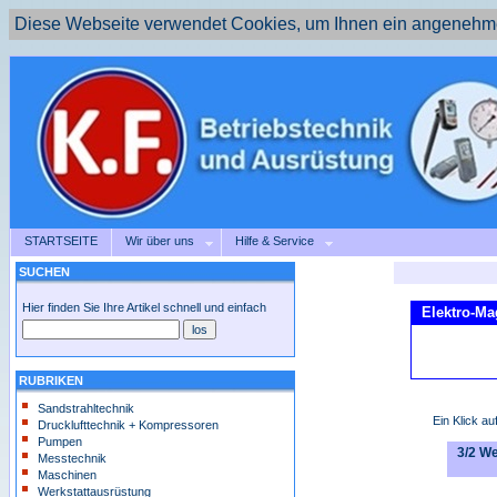
Diese Webseite verwendet Cookies, um Ihnen ein angenehme
STARTSEITE
Wir über uns
Hilfe & Service
SUCHEN
Hier finden Sie Ihre Artikel schnell und einfach
Elektro-Ma
RUBRIKEN
Sandstrahltechnik
Ein Klick au
Drucklufttechnik + Kompressoren
Pumpen
3/2 We
Messtechnik
Maschinen
Werkstattausrüstung