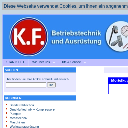
Diese Webseite verwendet Cookies, um Ihnen ein angenehme
STARTSEITE
Wir über uns
Hilfe & Service
SUCHEN
Hier finden Sie Ihre Artikel schnell und einfach
Mörtelkup
RUBRIKEN
Sandstrahltechnik
Drucklufttechnik + Kompressoren
Pumpen
Messtechnik
Maschinen
Werkstattausrüstung