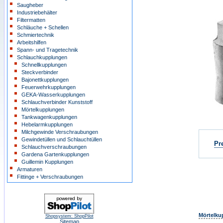
Saugheber
Industriebehälter
Filtermatten
Schläuche + Schellen
Schmiertechnik
Arbeitshilfen
Spann- und Tragetechnik
Schlauchkupplungen
Schnellkupplungen
Steckverbinder
Bajonettkupplungen
Feuerwehrkupplungen
GEKA-Wasserkupplungen
Schlauchverbinder Kunststoff
Mörtelkupplungen
Tankwagenkupplungen
Hebelarmkupplungen
Milchgewinde Verschraubungen
Gewindetüllen und Schlauchtüllen
Pr
Schlauchverschraubungen
Gardena Gartenkupplungen
Guillemin Kupplungen
Armaturen
Fittinge + Verschraubungen
Mörtelkup
Shopsystem: ShopPilot
Sitemap