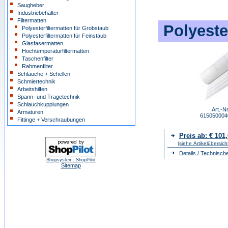
Saugheber
Industriebehälter
Filtermatten
Polyeste
Polyesterfiltermatten für Grobstaub
Polyesterfiltermatten für Feinstaub
Glasfasermatten
Hochtemperaturfiltermatten
Taschenfilter
Rahmenfilter
Schläuche + Schellen
Schmiertechnik
Arbeitshilfen
Spann- und Tragetechnik
Schlauchkupplungen
Art.-Nr
Armaturen
61505000
Fittinge + Verschraubungen
Preis ab: € 101
(siehe Artikelübersich
Details / Technisch
Shopsystem: ShopPilot
Sitemap