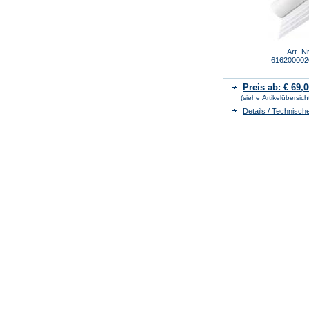
Art.-Nr
61620000
Preis ab: € 69,0
(siehe Artikelübersich
Details / Technisch