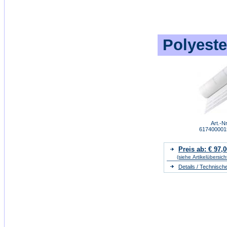
Polyeste
Art.-Nr
61740000
Preis ab: € 97,0
(siehe Artikelübersich
Details / Technisch