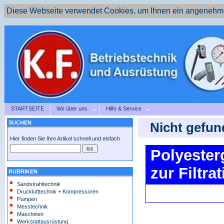
Diese Webseite verwendet Cookies, um Ihnen ein angenehme
STARTSEITE
Wir über uns
Hilfe & Service
SUCHEN
Nicht gefun
Hier finden Sie Ihre Artikel schnell und einfach
Polyester
zur Filtr
RUBRIKEN
Sandstrahltechnik
Drucklufttechnik + Kompressoren
Pumpen
Messtechnik
Maschinen
Werkstattausrüstung