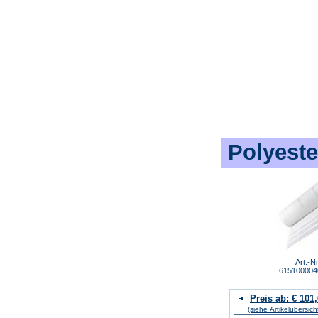
Polyeste
Art.-Nr
61510000
Preis ab: € 101
(siehe Artikelübersich