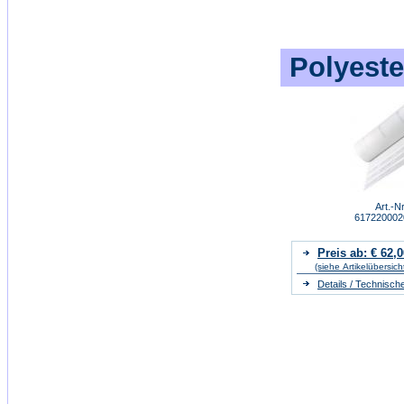
Polyeste
Art.-Nr
61722000
Preis ab: € 62,0
(siehe Artikelübersich
Details / Technisch