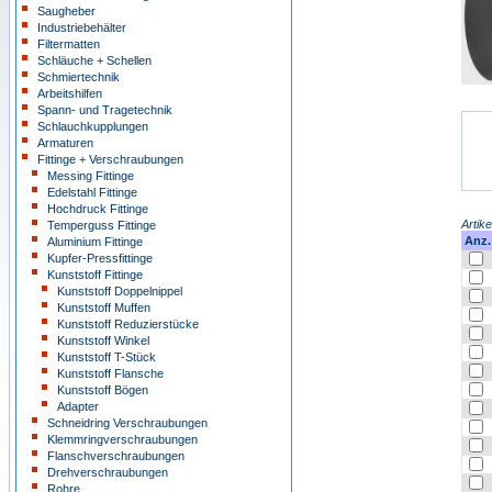
Saugheber
Industriebehälter
Filtermatten
Schläuche + Schellen
Schmiertechnik
Arbeitshilfen
Spann- und Tragetechnik
Schlauchkupplungen
Armaturen
Fittinge + Verschraubungen
Messing Fittinge
Edelstahl Fittinge
Hochdruck Fittinge
Artike
Temperguss Fittinge
Anz.
Aluminium Fittinge
Kupfer-Pressfittinge
Kunststoff Fittinge
Kunststoff Doppelnippel
Kunststoff Muffen
Kunststoff Reduzierstücke
Kunststoff Winkel
Kunststoff T-Stück
Kunststoff Flansche
Kunststoff Bögen
Adapter
Schneidring Verschraubungen
Klemmringverschraubungen
Flanschverschraubungen
Drehverschraubungen
Rohre