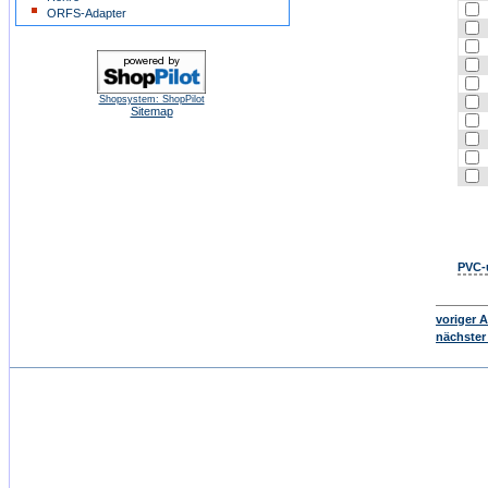
ORFS-Adapter
Shopsystem: ShopPilot
Sitemap
PVC-u
voriger A
nächster 