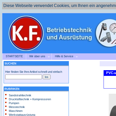
Diese Webseite verwendet Cookies, um Ihnen ein angenehme
STARTSEITE
Wir über uns
Hilfe & Service
SUCHEN
Hier finden Sie Ihre Artikel schnell und einfach
PVC-u
RUBRIKEN
Sandstrahltechnik
Drucklufttechnik + Kompressoren
Pumpen
Messtechnik
Maschinen
Werkstattausrüstung