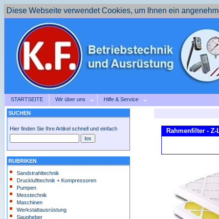
Diese Webseite verwendet Cookies, um Ihnen ein angenehme
STARTSEITE
Wir über uns
Hilfe & Service
SUCHEN
Hier finden Sie Ihre Artikel schnell und einfach
Rahmenfilter - Z
RUBRIKEN
Sandstrahltechnik
Drucklufttechnik + Kompressoren
Pumpen
Messtechnik
Maschinen
Werkstattausrüstung
Saugheber