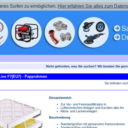
res Surfen zu ermöglichen.
Hier erfahren Sie alles zum Daten
Nicht gefunden, was Sie suchen? Wir beraten Sie gern
-Line F7(EU7) - Papprahmen
Sie befinden sic
Einsatzbereich
Zur Vor- und Feinstaubfiltration in
Lufttechnischen Anlagen und Geräten aller Art
Klima- und Lackieranlagen
Beschreibung
Standartgrößen mit gestanztem Kartonrahmen
Sondergrößen auf Anfrage