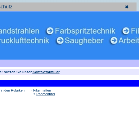
schutz
✖
e! Nutzen Sie unser
Kontaktformular
h in den Rubriken
»
Filtermatten
»
Rahmenfilter