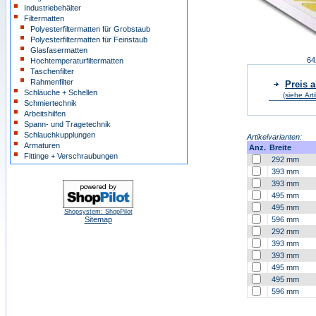
Industriebehälter
Filtermatten
Polyesterfiltermatten für Grobstaub
Polyesterfiltermatten für Feinstaub
Glasfasermatten
64
Hochtemperaturfiltermatten
Taschenfilter
Rahmenfilter
Preis a
Schläuche + Schellen
(siehe Art
Schmiertechnik
Arbeitshilfen
Spann- und Tragetechnik
Schlauchkupplungen
Artikelvarianten:
Armaturen
Anz.
Breite
Fittinge + Verschraubungen
292 mm
393 mm
393 mm
495 mm
495 mm
Shopsystem: ShopPilot
Sitemap
596 mm
292 mm
393 mm
393 mm
495 mm
495 mm
596 mm