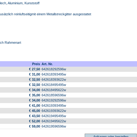
ech, Aluminium, Kunststoff
tzlich reinluftseitigmit einem Metallstreckgitter ausgestattet
ach Rahmenart
Preis
Art. Nr.
€ 27,50
642618292596w
€ 31,00
642618393495w
€ 32,50
642618393622w
€ 32,50
642618495495w
€ 34,00
642618495622w
€ 35,00
642618596596w
€ 34,00
642619292596w
€ 41,00
642619393495w
€ 45,00
642619393622w
€ 43,50
642619495495w
€ 52,00
642619495622w
€ 59,00
642619596596w