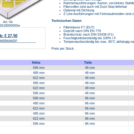
Rahmenausführungen: Karton, verzinktes Stahlbl
Filterzellen sind auch mit Dust-Stop lieferbar
Optional mit Dichtung
Z-Line Ausführungen mit Feinstaubmedien sind zusä
Technischen Daten
Art.-Nr.
2618000000w
Filterklasse F7 (EU7)
Geprüft nach DIN EN 779
Brandschutz nach DIN 53438 (F1)
b: € 27,50
Feuchtigkeitsbeständig bis 100% r.F.
ikelübersicht)
Temperaturbeständig bis max. 80°C abhängig n
Preis per Stück.
Höhe
Tiefe
596 mm
48 mm
495 mm
48 mm
622 mm
48 mm
495 mm
48 mm
622 mm
48 mm
596 mm
48 mm
596 mm
96 mm
495 mm
96 mm
622 mm
96 mm
495 mm
96 mm
622 mm
96 mm
596 mm
96 mm