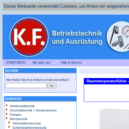
Diese Webseite verwendet Cookies, um Ihnen ein angenehme
STARTSEITE
Wir über uns
Hilfe & Service
SUCHEN
Hier finden Sie Ihre Artikel schnell und einfach
Raumtemperaturfühler -
RUBRIKEN
Sandstrahltechnik
Drucklufttechnik + Kompressoren
Pumpen
Messtechnik
Viskositätsmessung
Schichtstärkenmessung