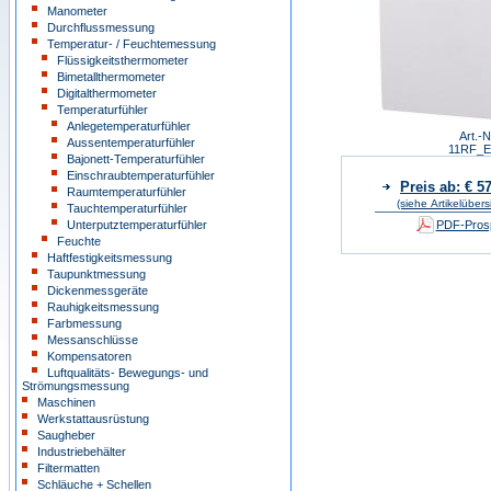
Manometer
Durchflussmessung
Temperatur- / Feuchtemessung
Flüssigkeitsthermometer
Bimetallthermometer
Digitalthermometer
Temperaturfühler
Anlegetemperaturfühler
Art.-N
Aussentemperaturfühler
11RF_
Bajonett-Temperaturfühler
Einschraubtemperaturfühler
Preis ab: € 5
Raumtemperaturfühler
(siehe Artikelübers
Tauchtemperaturfühler
Unterputztemperaturfühler
PDF-Prosp
Feuchte
Haftfestigkeitsmessung
Taupunktmessung
Dickenmessgeräte
Rauhigkeitsmessung
Farbmessung
Messanschlüsse
Kompensatoren
Luftqualitäts- Bewegungs- und
Strömungsmessung
Maschinen
Werkstattausrüstung
Saugheber
Industriebehälter
Filtermatten
Schläuche + Schellen