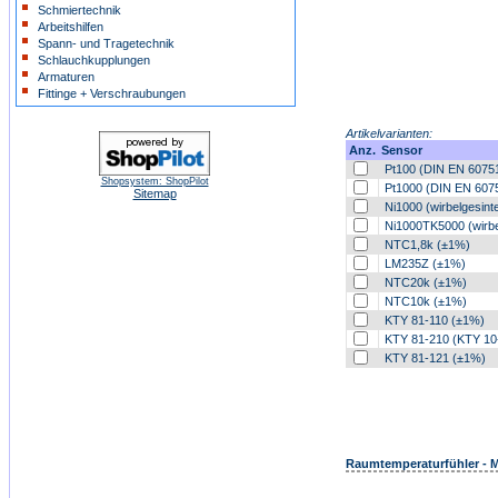
Schmiertechnik
Arbeitshilfen
Spann- und Tragetechnik
Schlauchkupplungen
Armaturen
Fittinge + Verschraubungen
Artikelvarianten:
Anz.
Sensor
Pt100 (DIN EN 60751
Shopsystem: ShopPilot
Pt1000 (DIN EN 6075
Sitemap
Ni1000 (wirbelgesint
Ni1000TK5000 (wirbel
NTC1,8k (±1%)
LM235Z (±1%)
NTC20k (±1%)
NTC10k (±1%)
KTY 81-110 (±1%)
KTY 81-210 (KTY 10
KTY 81-121 (±1%)
Raumtemperaturfühler - M