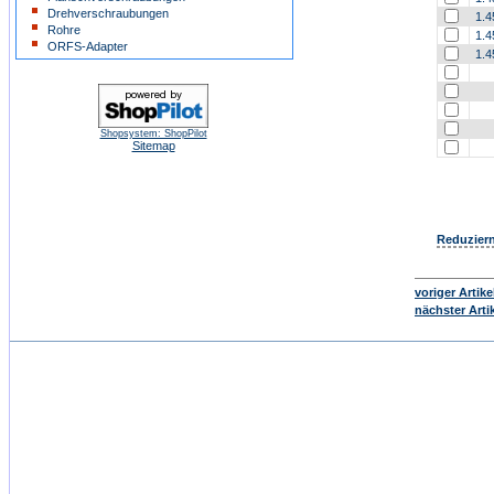
Drehverschraubungen
1.4
Rohre
1.4
ORFS-Adapter
1.4
Shopsystem: ShopPilot
Sitemap
Reduziern
voriger Artike
nächster Arti