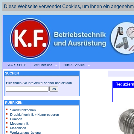
Diese Webseite verwendet Cookies, um Ihnen ein angenehme
STARTSEITE
Wir über uns
Hilfe & Service
SUCHEN
Hier finden Sie Ihre Artikel schnell und einfach
Reduziern
RUBRIKEN
Sandstrahltechnik
Drucklufttechnik + Kompressoren
Pumpen
Messtechnik
Maschinen
Werkstattausrüstung