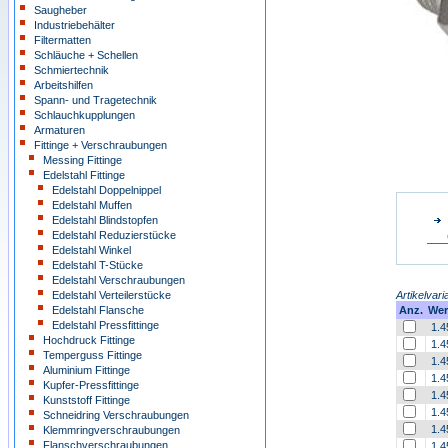
Saugheber
Industriebehälter
Filtermatten
Schläuche + Schellen
Schmiertechnik
Arbeitshilfen
Spann- und Tragetechnik
Schlauchkupplungen
Armaturen
Fittinge + Verschraubungen
Messing Fittinge
Edelstahl Fittinge
Edelstahl Doppelnippel
Edelstahl Muffen
Edelstahl Blindstopfen
Edelstahl Reduzierstücke
Edelstahl Winkel
Edelstahl T-Stücke
Edelstahl Verschraubungen
Edelstahl Verteilerstücke
Artikelvari
Edelstahl Flansche
Anz.
Wer
Edelstahl Pressfittinge
1.4
Hochdruck Fittinge
1.4
Temperguss Fittinge
1.4
Aluminium Fittinge
1.4
Kupfer-Pressfittinge
1.4
Kunststoff Fittinge
1.4
Schneidring Verschraubungen
1.4
Klemmringverschraubungen
Flanschverschraubungen
1.4