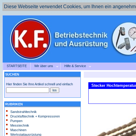
Diese Webseite verwendet Cookies, um Ihnen ein angenehme
STARTSEITE
Wir über uns
Hilfe & Service
SUCHEN
Hier finden Sie Ihre Artikel schnell und einfach
Stecker Hochtemperatur
RUBRIKEN
Sandstrahltechnik
Drucklufttechnik + Kompressoren
Pumpen
Messtechnik
Maschinen
Werkstattausrüstung