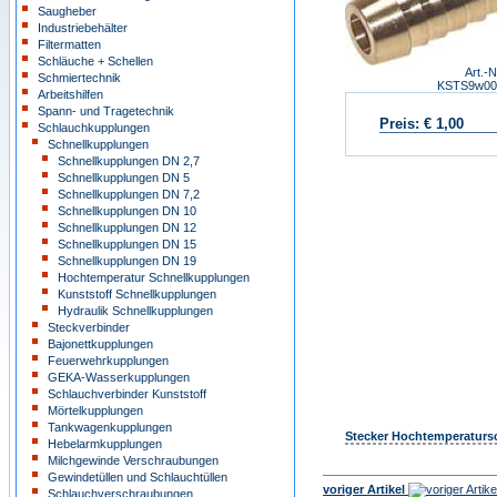
Saugheber
Industriebehälter
Filtermatten
Schläuche + Schellen
Art.-N
Schmiertechnik
KSTS9w00
Arbeitshilfen
Spann- und Tragetechnik
Preis:
€ 1,00
Schlauchkupplungen
Schnellkupplungen
Schnellkupplungen DN 2,7
Schnellkupplungen DN 5
Schnellkupplungen DN 7,2
Schnellkupplungen DN 10
Schnellkupplungen DN 12
Schnellkupplungen DN 15
Schnellkupplungen DN 19
Hochtemperatur Schnellkupplungen
Kunststoff Schnellkupplungen
Hydraulik Schnellkupplungen
Steckverbinder
Bajonettkupplungen
Feuerwehrkupplungen
GEKA-Wasserkupplungen
Schlauchverbinder Kunststoff
Mörtelkupplungen
Tankwagenkupplungen
Stecker Hochtemperatursc
Hebelarmkupplungen
Milchgewinde Verschraubungen
Gewindetüllen und Schlauchtüllen
voriger Artikel
Schlauchverschraubungen