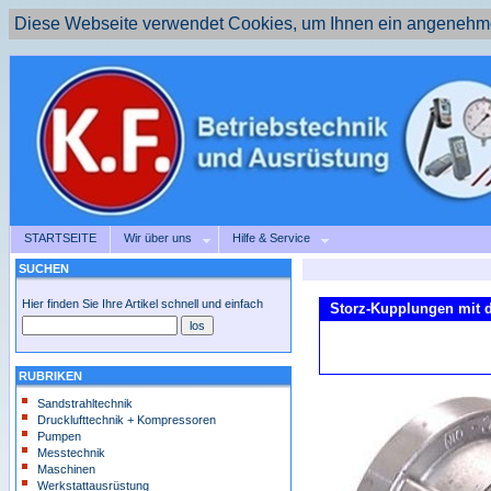
Diese Webseite verwendet Cookies, um Ihnen ein angenehme
STARTSEITE
Wir über uns
Hilfe & Service
SUCHEN
Hier finden Sie Ihre Artikel schnell und einfach
Storz-Kupplungen mit 
RUBRIKEN
Sandstrahltechnik
Drucklufttechnik + Kompressoren
Pumpen
Messtechnik
Maschinen
Werkstattausrüstung