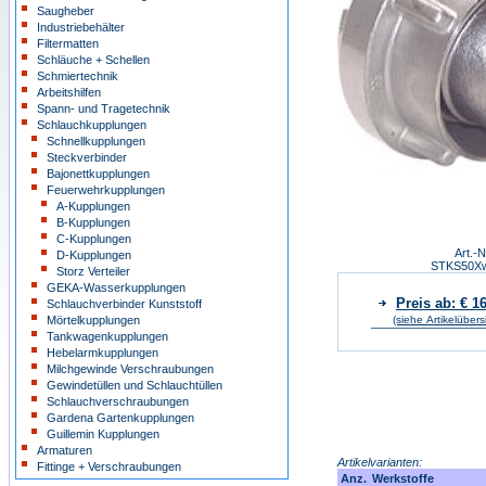
Saugheber
Industriebehälter
Filtermatten
Schläuche + Schellen
Schmiertechnik
Arbeitshilfen
Spann- und Tragetechnik
Schlauchkupplungen
Schnellkupplungen
Steckverbinder
Bajonettkupplungen
Feuerwehrkupplungen
A-Kupplungen
B-Kupplungen
C-Kupplungen
Art.-N
D-Kupplungen
STKS50X
Storz Verteiler
GEKA-Wasserkupplungen
Preis ab: € 1
Schlauchverbinder Kunststoff
Mörtelkupplungen
(siehe Artikelübers
Tankwagenkupplungen
Hebelarmkupplungen
Milchgewinde Verschraubungen
Gewindetüllen und Schlauchtüllen
Schlauchverschraubungen
Gardena Gartenkupplungen
Guillemin Kupplungen
Armaturen
Artikelvarianten:
Fittinge + Verschraubungen
Anz.
Werkstoffe