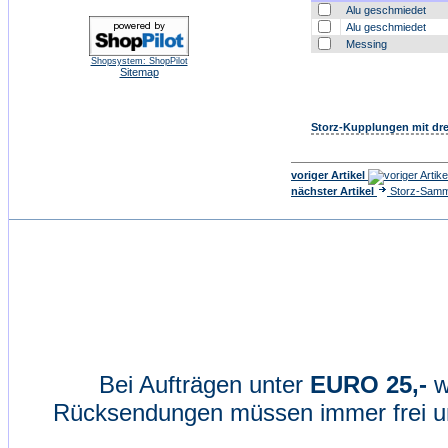
Alu geschmiedet
Alu geschmiedet
Messing
Shopsystem: ShopPilot
Sitemap
Storz-Kupplungen mit dr
voriger Artikel
nächster Artikel
Storz-Samm
Bei Aufträgen unter
EURO 25,-
w
Rücksendungen müssen immer frei un