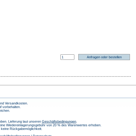
 und Versandkosten.
f vorbehalten.
eichen.
ben. Lieferung laut unseren
Geschäftsbedingungen
.
 eine Wiedereinlagerungsgebühr von 20 % des Warenwertes erhoben.
h keine Rückgabemöglichkeit.
schäftsbedingungen
|
Datenschutz