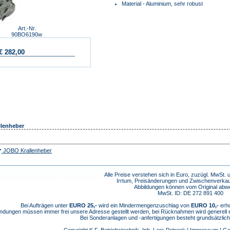
Material - Aluminium, sehr robust
Art.-Nr.
90BO6190w
€ 282,00
lenheber
JOBO Krallenheber
Alle Preise verstehen sich in Euro, zuzügl. MwSt.
Irrtum, Preisänderungen und Zwischenverkau
Abbildungen können vom Original abw
MwSt. ID: DE 272 891 400
Bei Aufträgen unter
EURO 25,-
wird ein Mindermengenzuschlag von
EURO 10,-
erho
dungen müssen immer frei unsere Adresse gestellt werden, bei Rücknahmen wird generell
Bei Sonderanlagen und -anfertigungen besteht grundsätzlic
Copyright K.F. Betriebstechnik, Inh. Lars Potreck |
Impressum
|
Ge