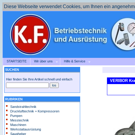
Diese Webseite verwendet Cookies, um Ihnen ein angenehme
STARTSEITE
Wir über uns
Hilfe & Service
SUCHEN
Hier finden Sie Ihre Artikel schnell und einfach
VERIBOR Kra
RUBRIKEN
Sandstrahltechnik
Drucklufttechnik + Kompressoren
Pumpen
Messtechnik
Maschinen
Werkstattausrüstung
Saugheber