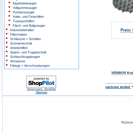
Kipphebelsauger
Vollgummisauger
Pumpensauger
Halte- und Fixierhilfen
Transporthilfen
Flach- und Balgsauger
Preis:
Industriebehälter
Filtermatten
Schläuche + Schellen
Schmiertechnik
Arbeitshilfen
Spann- und Tragetechnik
Schlauchkupplungen
Armaturen
Fittinge + Verschraubungen
VERIBOR Kral
nächster Artikel
Shopsystem: ShopPilot
Sitemap
Rücksen