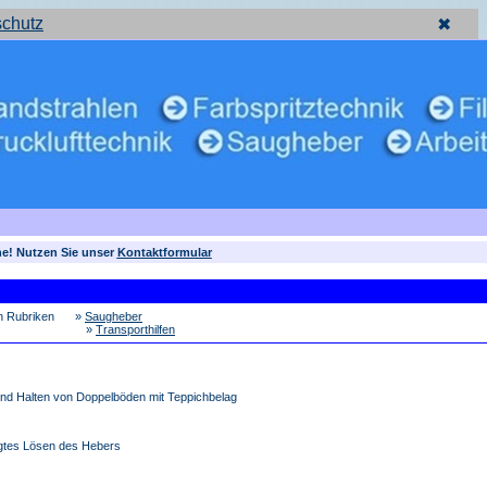
schutz
✖
ne! Nutzen Sie unser
Kontaktformular
en Rubriken
»
Saugheber
»
Transporthilfen
und Halten von Doppelböden mit Teppichbelag
tigtes Lösen des Hebers