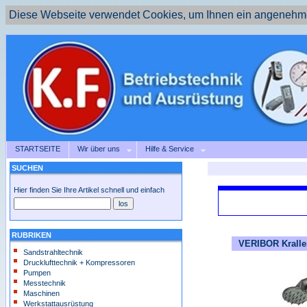
Diese Webseite verwendet Cookies, um Ihnen ein angenehme
STARTSEITE
Wir über uns
Hilfe & Service
SUCHEN
Hier finden Sie Ihre Artikel schnell und einfach
RUBRIKEN
VERIBOR Kralle
Sandstrahltechnik
Drucklufttechnik + Kompressoren
Pumpen
Messtechnik
Maschinen
Werkstattausrüstung