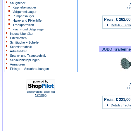
Saugheber
A
Kipphebelsauger
90
Vollgummisauger
Pumpensauger
Preis:
€ 282,00
Halte- und Fixierhilfen
Transporthilfen
Details / Tec
Flach- und Balgsauger
Industriebehälter
Filtermatten
Schläuche + Schellen
Schmiertechnik
JOBO Krallenhe
Arbeitshilfen
Spann- und Tragetechnik
Schlauchkupplungen
Armaturen
Fittinge + Verschraubungen
A
90
Shopsystem: ShopPilot
Sitemap
Preis:
€ 221,00
Details / Tec