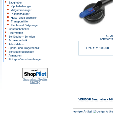
Saugheber
Kipphebelsauger
Vollgummisauger
Pumpensauger
Halte- und Fixierhilfen
Transporthilfen
Flach- und Balgsauger
Industriebehälter
Filtermatten
Art.-N
Schläuche + Schellen
90BO602
Schmiertechnik
Arbeitshilfen
Preis:
€ 106,00
Spann- und Tragetechnik
Schlauchkupplungen
Armaturen
Fittinge + Verschraubungen
Shopsystem: ShopPilot
Sitemap
VERIBOR Saugheber - 2-Ko
voriger Artikel