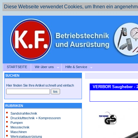
Diese Webseite verwendet Cookies, um Ihnen ein angenehme
STARTSEITE
Wir über uns
Hilfe & Service
SUCHEN
Hier finden Sie Ihre Artikel schnell und einfach
VERIBOR Saugheber - 2-
RUBRIKEN
Sandstrahltechnik
Drucklufttechnik + Kompressoren
Pumpen
Messtechnik
Maschinen
Werkstattausrüstung