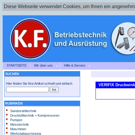
Diese Webseite verwendet Cookies, um Ihnen ein angenehme
STARTSEITE
Wir über uns
Hilfe & Service
SUCHEN
Hier finden Sie Ihre Artikel schnell und einfach
VERIFIX Druckwinke
RUBRIKEN
Sandstrahltechnik
Drucklufttechnik + Kompressoren
Pumpen
Messtechnik
Maschinen
Werkstattausrüstung