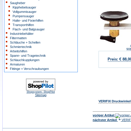
Saugheber
Kipphebelsauger
Vollgummisauger
Pumpensauger
Halte- und Fixierhilfen
Transporthilfen
Flach- und Balgsauger
Industriebehälter
Filtermatten
Schläuche + Schellen
Schmiertechnik
90
Arbeitshilfen
Spann- und Tragetechnik
Preis:
€ 88,0
Schlauchkupplungen
Armaturen
Fittinge + Verschraubungen
Shopsystem: ShopPilot
Sitemap
VERIFIX Druckwinkel
voriger Artikel
nächster Artikel
VERIF