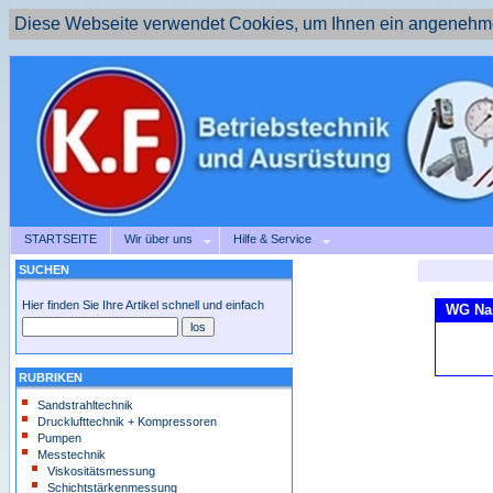
Diese Webseite verwendet Cookies, um Ihnen ein angenehme
STARTSEITE
Wir über uns
Hilfe & Service
SUCHEN
Hier finden Sie Ihre Artikel schnell und einfach
WG Nas
RUBRIKEN
Sandstrahltechnik
Drucklufttechnik + Kompressoren
Pumpen
Messtechnik
Viskositätsmessung
Schichtstärkenmessung