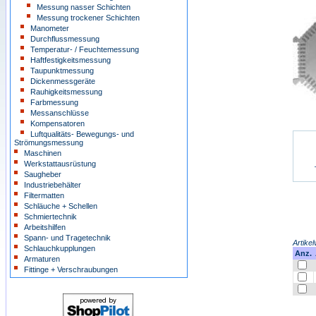
Messung nasser Schichten
Messung trockener Schichten
Manometer
Durchflussmessung
Temperatur- / Feuchtemessung
Haftfestigkeitsmessung
Taupunktmessung
Dickenmessgeräte
Rauhigkeitsmessung
Farbmessung
Messanschlüsse
Kompensatoren
Luftqualitäts- Bewegungs- und
Strömungsmessung
Maschinen
Werkstattausrüstung
Saugheber
Industriebehälter
Filtermatten
Schläuche + Schellen
Schmiertechnik
Arbeitshilfen
Spann- und Tragetechnik
Artikel
Schlauchkupplungen
Anz.
Armaturen
Fittinge + Verschraubungen