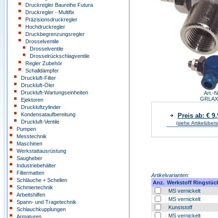
Druckregler Baureihe Futura
Druckregler - Multifix
Präzisionsdruckregler
Hochdruckregler
Druckbegrenzungsregler
Drosselventile
Drosselventile
Drosselrückschlagventile
Regler Zubehör
Schalldämpfer
Druckluft-Filter
Druckluft-Öler
Druckluft-Wartungseinheiten
Art.-N
GRLAX
Ejektoren
Druckluftzylinder
Kondensataufbereitung
Preis ab: € 9
Druckluft-Ventile
(siehe Artikelübers
Pumpen
Messtechnik
Maschinen
Werkstattausrüstung
Saugheber
Industriebehälter
Filtermatten
Artikelvarianten:
Schläuche + Schellen
Anz.
Werkstoff Ringstüc
Schmiertechnik
MS vernickelt
Arbeitshilfen
MS vernickelt
Spann- und Tragetechnik
Kunststoff
Schlauchkupplungen
MS vernickelt
Armaturen