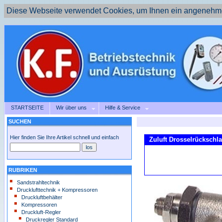
Diese Webseite verwendet Cookies, um Ihnen ein angenehme
STARTSEITE
Wir über uns
Hilfe & Service
SUCHEN
Hier finden Sie Ihre Artikel schnell und einfach
Zuluft Drosselrückschla
RUBRIKEN
Sandstrahltechnik
Drucklufttechnik + Kompressoren
Druckluftbehälter
Kompressoren
Druckluft-Regler
Druckregler Standard