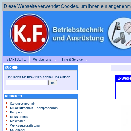
Diese Webseite verwendet Cookies, um Ihnen ein angenehme
STARTSEITE
Wir über uns
Hilfe & Service
SUCHEN
Hier finden Sie Ihre Artikel schnell und einfach
2-Wege
RUBRIKEN
Sandstrahltechnik
Drucklufttechnik + Kompressoren
Pumpen
Messtechnik
Maschinen
Werkstattausrüstung
Saugheber