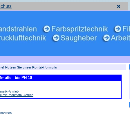
schutz
✖
rne! Nutzen Sie unser
Kontaktformular
muffe - bis PN 10
matik-Antrieb
 mit Pneumatik-Antrieb
kantrieb