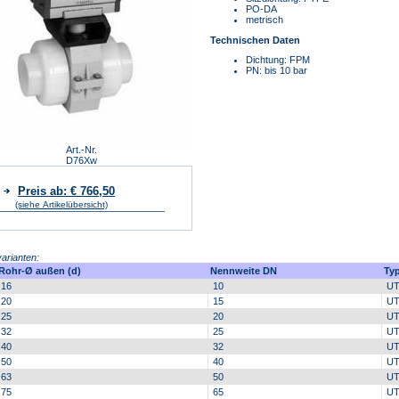
PO-DA
metrisch
Technischen Daten
Dichtung: FPM
PN: bis 10 bar
Art.-Nr.
D76Xw
Preis ab: € 766,50
(siehe Artikelübersicht)
varianten:
Rohr-Ø außen (d)
Nennweite DN
Ty
16
10
UT
20
15
UT
25
20
UT
32
25
UT
40
32
UT
50
40
UT
63
50
UT
75
65
UT