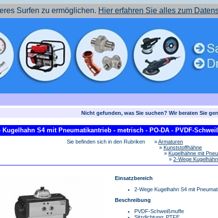
res Surfen zu ermöglichen.
Hier erfahren Sie alles zum Daten
Nicht gefunden, was Sie suchen? Wir beraten Sie ge
 Kugelhahn S4 mit Pneumatikantrieb - metrisch - PO-DA - PVDF-Schweiß
Sie befinden sich in den Rubriken
»
Armaturen
»
Kunststoffhähne
»
Kugelhähne mit Pneu
»
2-Wege Kugelhähne
Einsatzbereich
2-Wege Kugelhahn S4 mit Pneumati
Beschreibung
PVDF-Schweißmuffe
Sitzdichtung: PTFE