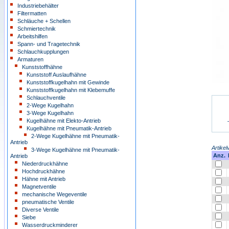
Industriebehälter
Filtermatten
Schläuche + Schellen
Schmiertechnik
Arbeitshilfen
Spann- und Tragetechnik
Schlauchkupplungen
Armaturen
Kunststoffhähne
Kunststoff Auslaufhähne
Kunststoffkugelhahn mit Gewinde
Kunststoffkugelhahn mit Klebemuffe
Schlauchventile
2-Wege Kugelhahn
3-Wege Kugelhahn
Kugelhähne mit Elekto-Antrieb
Kugelhähne mit Pneumatik-Antrieb
2-Wege Kugelhähne mit Pneumatik-
Antrieb
Artikel
3-Wege Kugelhähne mit Pneumatik-
Anz.
Antrieb
Niederdruckhähne
Hochdruckhähne
Hähne mit Antrieb
Magnetventile
mechanische Wegeventile
pneumatische Ventile
Diverse Ventile
Siebe
Wasserdruckminderer