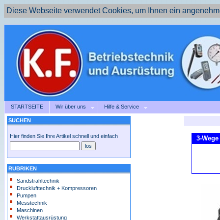
Diese Webseite verwendet Cookies, um Ihnen ein angenehme
STARTSEITE
Wir über uns
Hilfe & Service
SUCHEN
Hier finden Sie Ihre Artikel schnell und einfach
3-Wege 
RUBRIKEN
Sandstrahltechnik
Drucklufttechnik + Kompressoren
Pumpen
Messtechnik
Maschinen
Werkstattausrüstung