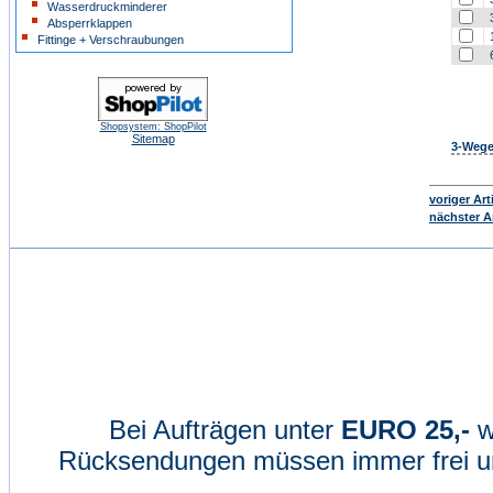
Wasserdruckminderer
Absperrklappen
Fittinge + Verschraubungen
Shopsystem: ShopPilot
Sitemap
3-Wege
voriger Art
nächster Ar
Bei Aufträgen unter
EURO 25,-
w
Rücksendungen müssen immer frei un