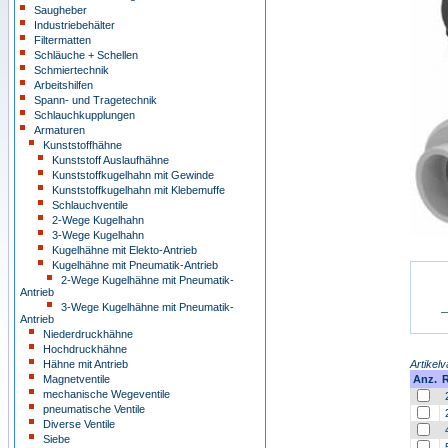
Saugheber
Industriebehälter
Filtermatten
Schläuche + Schellen
Schmiertechnik
Arbeitshilfen
Spann- und Tragetechnik
Schlauchkupplungen
Armaturen
Kunststoffhähne
Kunststoff Auslaufhähne
Kunststoffkugelhahn mit Gewinde
Kunststoffkugelhahn mit Klebemuffe
Schlauchventile
2-Wege Kugelhahn
3-Wege Kugelhahn
Kugelhähne mit Elekto-Antrieb
Kugelhähne mit Pneumatik-Antrieb
2-Wege Kugelhähne mit Pneumatik-
Antrieb
3-Wege Kugelhähne mit Pneumatik-
Antrieb
Niederdruckhähne
Hochdruckhähne
Hähne mit Antrieb
Artikelv
Magnetventile
Anz.
R
mechanische Wegeventile
pneumatische Ventile
Diverse Ventile
Siebe