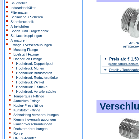
Saugheber
Industriebehälter
Filtermatten
Schläuche + Schellen
Schmiertechnik
Arbeitshilfen
Spann- und Tragetechnik
Schlauchkupplungen
Armaturen
Art.-Nr
Fittinge + Verschraubungen
VSTiXxXw
Messing Fittinge
Edelstahl Fittinge
Preis ab: € 1,50
Hochdruck Fittinge
Hochdruck Doppelnippel
(siehe Artikelübersich
Hochdruck Muffen
Details / Technisch
Hochdruck Blindstopfen
Hochdruck Reduzierstücke
Hochdruck Winkel
Hochdruck T-Stücke
Hochdruck Verteilerstücke
Temperguss Fittinge
Aluminium Fittinge
Verschlu
Kupfer-Pressfittinge
Kunststoff Fittinge
Schneidring Verschraubungen
Klemmringverschraubungen
Flanschverschraubungen
Drehverschraubungen
Rohre
ORFS-Adapter