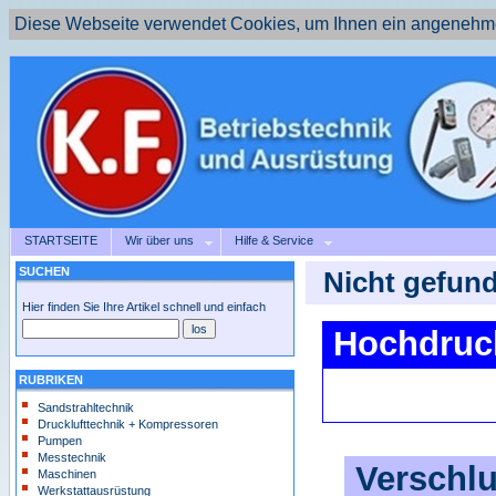
Diese Webseite verwendet Cookies, um Ihnen ein angenehme
STARTSEITE
Wir über uns
Hilfe & Service
SUCHEN
Nicht gefund
Hier finden Sie Ihre Artikel schnell und einfach
Hochdruck
RUBRIKEN
Sandstrahltechnik
Drucklufttechnik + Kompressoren
Pumpen
Messtechnik
Verschlu
Maschinen
Werkstattausrüstung