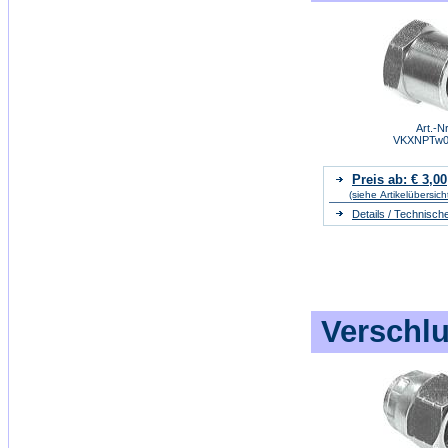
Art.-Nr
VKXNPTw0
Preis ab: € 3,00
(siehe Artikelübersich
Details / Technisch
Verschlu