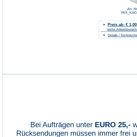
Art.-Nr
VKX_XJIC
Preis ab: € 1,00
(siehe Artikelübersich
Details / Technisch
Bei Aufträgen unter
EURO 25,-
w
Rücksendungen müssen immer frei un