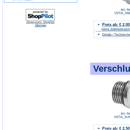
Art.-Nr
VSTiX_XN
Shopsystem: ShopPilot
Preis ab: € 2,00
Sitemap
(siehe Artikelübersich
Details / Technisch
Verschlu
Art.-Nr
VSTiX_XU
Preis ab: € 2,50