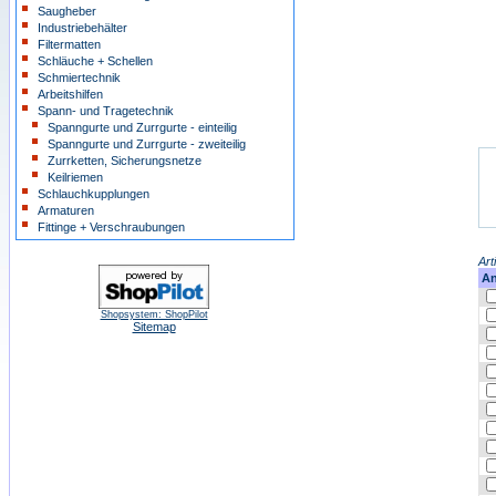
Saugheber
Industriebehälter
Filtermatten
Schläuche + Schellen
Schmiertechnik
Arbeitshilfen
Spann- und Tragetechnik
Spanngurte und Zurrgurte - einteilig
Spanngurte und Zurrgurte - zweiteilig
Zurrketten, Sicherungsnetze
Keilriemen
Schlauchkupplungen
Armaturen
Fittinge + Verschraubungen
Art
An
Shopsystem: ShopPilot
Sitemap