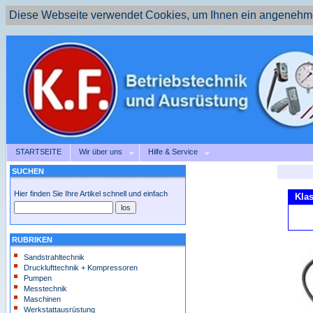
Diese Webseite verwendet Cookies, um Ihnen ein angenehme
STARTSEITE
Wir über uns
Hilfe & Service
SUCHEN
Hier finden Sie Ihre Artikel schnell und einfach
Klas
RUBRIKEN
Sandstrahltechnik
Drucklufttechnik + Kompressoren
Pumpen
Messtechnik
Maschinen
Werkstattausrüstung