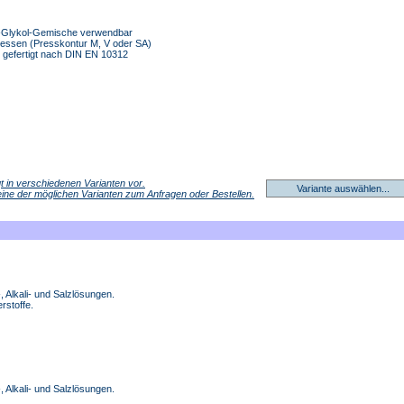
r-Glykol-Gemische verwendbar
pressen (Presskontur M, V oder SA)
 gefertigt nach DIN EN 10312
egt in verschiedenen Varianten vor.
Variante auswählen...
 eine der möglichen Varianten zum Anfragen oder Bestellen.
 Alkali- und Salzlösungen.
rstoffe.
 Alkali- und Salzlösungen.