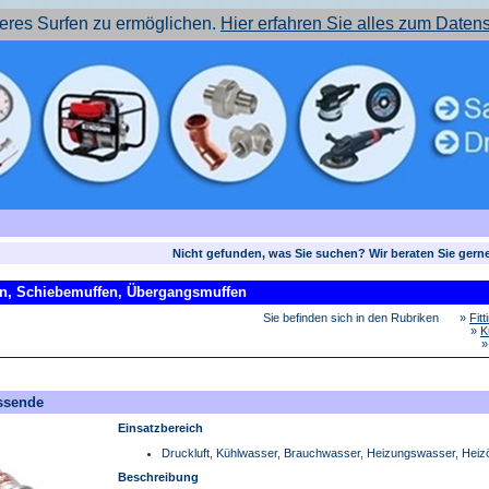
res Surfen zu ermöglichen.
Hier erfahren Sie alles zum Daten
Nicht gefunden, was Sie suchen? Wir beraten Sie gern
en, Schiebemuffen, Übergangsmuffen
Sie befinden sich in den Rubriken
»
Fit
»
K
ssende
Einsatzbereich
Druckluft, Kühlwasser, Brauchwasser, Heizungswasser, Heizö
Beschreibung