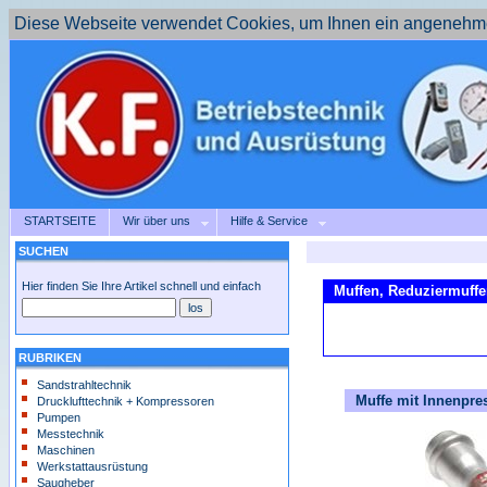
Diese Webseite verwendet Cookies, um Ihnen ein angenehme
STARTSEITE
Wir über uns
Hilfe & Service
SUCHEN
Hier finden Sie Ihre Artikel schnell und einfach
Muffen, Reduziermuff
RUBRIKEN
Sandstrahltechnik
Muffe mit Innenpre
Drucklufttechnik + Kompressoren
Pumpen
Messtechnik
Maschinen
Werkstattausrüstung
Saugheber