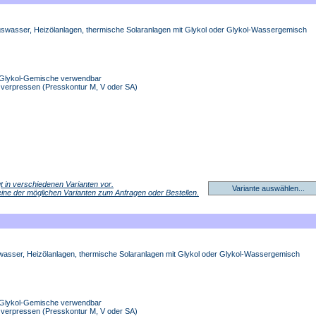
ngswasser, Heizölanlagen, thermische Solaranlagen mit Glykol oder Glykol-Wassergemisch
r-Glykol-Gemische verwendbar
A verpressen (Presskontur M, V oder SA)
egt in verschiedenen Varianten vor.
Variante auswählen...
 eine der möglichen Varianten zum Anfragen oder Bestellen.
swasser, Heizölanlagen, thermische Solaranlagen mit Glykol oder Glykol-Wassergemisch
r-Glykol-Gemische verwendbar
A verpressen (Presskontur M, V oder SA)