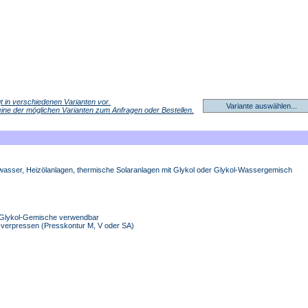
egt in verschiedenen Varianten vor.
Variante auswählen...
 eine der möglichen Varianten zum Anfragen oder Bestellen.
swasser, Heizölanlagen, thermische Solaranlagen mit Glykol oder Glykol-Wassergemisch
r-Glykol-Gemische verwendbar
A verpressen (Presskontur M, V oder SA)