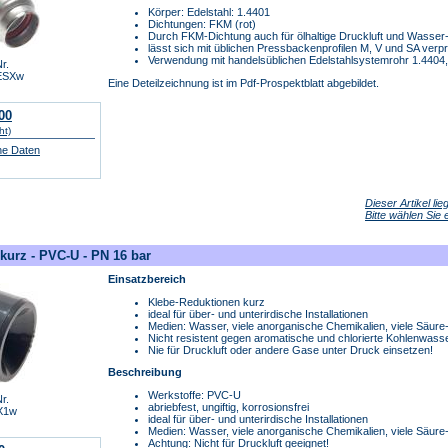
Körper: Edelstahl: 1.4401
Dichtungen: FKM (rot)
Durch FKM-Dichtung auch für ölhaltige Druckluft und Wasse
lässt sich mit üblichen Pressbackenprofilen M, V und SA ver
Verwendung mit handelsüblichen Edelstahlsystemrohr 1.4404,
r.
ESXw
Eine Deteilzeichnung ist im Pdf-Prospektblatt abgebildet.
00
ht)
he Daten
Dieser Artikel li
Bitte wählen Sie
kurz - PVC-U - PN 16 bar
Einsatzbereich
Klebe-Reduktionen kurz
ideal für über- und unterirdische Installationen
Medien: Wasser, viele anorganische Chemikalien, viele Säure-,
Nicht resistent gegen aromatische und chlorierte Kohlenwasse
Nie für Druckluft oder andere Gase unter Druck einsetzen!
Beschreibung
Werkstoffe: PVC-U
r.
abriebfest, ungiftig, korrosionsfrei
X1w
ideal für über- und unterirdische Installationen
Medien: Wasser, viele anorganische Chemikalien, viele Säure-,
Achtung: Nicht für Druckluft geeignet!