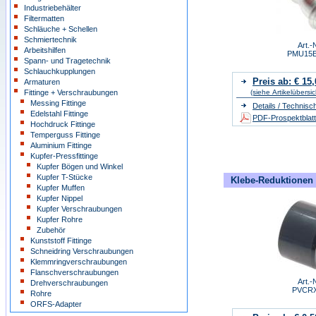
Industriebehälter
Filtermatten
Schläuche + Schellen
Schmiertechnik
Art.-N
Arbeitshilfen
PMU15
Spann- und Tragetechnik
Schlauchkupplungen
Preis ab: € 15,
Armaturen
Fittinge + Verschraubungen
(siehe Artikelübersic
Messing Fittinge
Details / Technisc
Edelstahl Fittinge
PDF-Prospektblatt
Hochdruck Fittinge
Temperguss Fittinge
Aluminium Fittinge
Kupfer-Pressfittinge
Kupfer Bögen und Winkel
Kupfer T-Stücke
Klebe-Reduktionen 
Kupfer Muffen
Kupfer Nippel
Kupfer Verschraubungen
Kupfer Rohre
Zubehör
Kunststoff Fittinge
Schneidring Verschraubungen
Klemmringverschraubungen
Flanschverschraubungen
Art.-N
Drehverschraubungen
PVCR
Rohre
ORFS-Adapter