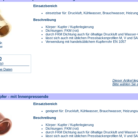
Einsatzbereich
einsetzbar für: Druckluft, Kühlwasser, Brauchwasser, Heizu
Beschreibung
Körper: Kupfer / Kupferlegierung
Dichtungen: FKM (rot)
durch FKM Dichtung auch für ölhaltige Druckluft und Wasse
lässt sich auch mit üblichen Pressbackenprofilen M, V und S
Verwendung mit handelsüblichem Kupferrohr EN 1057
r.
Iw
0
ht)
he Daten
Dieser Artikel li
Bitte wählen Sie
pfer - mit Innenpressende
Einsatzbereich
geeignet für: Druckluft, Kühlwasser, Brauchwasser, Heizung
Beschreibung
Körper: Kupfer / Kupferlegierung
Dichtungen: FKM (rot)
durch FKM Dichtung auch für ölhaltige Druckluft und Wasse
lässt sich auch mit üblichen Pressbackenprofilen M, V und S