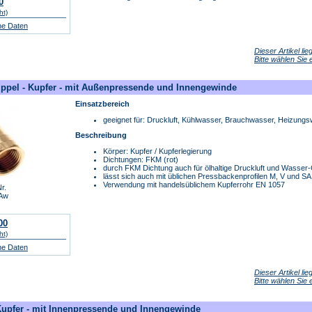
0
ht)
he Daten
Dieser Artikel li
Bitte wählen Sie
ppel - Kupfer - mit Außenpressende und Innengewinde
Einsatzbereich
geeignet für: Druckluft, Kühlwasser, Brauchwasser, Heizung
Beschreibung
Körper: Kupfer / Kupferlegierung
Dichtungen: FKM (rot)
durch FKM Dichtung auch für ölhaltige Druckluft und Wasse
lässt sich auch mit üblichen Pressbackenprofilen M, V und S
Verwendung mit handelsüblichem Kupferrohr EN 1057
r.
Aw
00
ht)
he Daten
Dieser Artikel li
Bitte wählen Sie
upfer - mit Innenpressende und Innengewinde