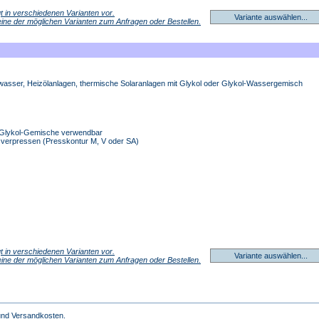
egt in verschiedenen Varianten vor.
Variante auswählen...
 eine der möglichen Varianten zum Anfragen oder Bestellen.
swasser, Heizölanlagen, thermische Solaranlagen mit Glykol oder Glykol-Wassergemisch
r-Glykol-Gemische verwendbar
A verpressen (Presskontur M, V oder SA)
egt in verschiedenen Varianten vor.
Variante auswählen...
 eine der möglichen Varianten zum Anfragen oder Bestellen.
 und Versandkosten.