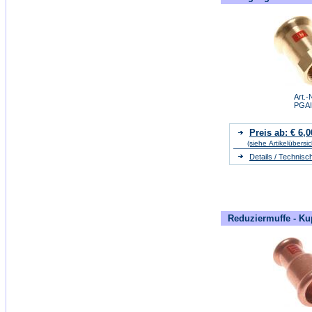
Art.-N
PGA
Preis ab: € 6,0
(siehe Artikelübersic
Details / Technisc
Reduziermuffe - Ku