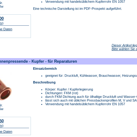
Verwendung mit handelsüblichem Kupferrohr EN 1057
r.
Rw
Eine technische Darstellung ist im PDF-Prospekt aufgeführt.
00
ht)
he Daten
Dieser Artikel li
Bitte wählen Sie
nnenpressende - Kupfer - für Reparaturen
Einsatzbereich
geeignet für: Druckluft, Kühlwasser, Brauchwasser, Heizung
Beschreibung
Körper: Kupfer / Kupferlegierung
Dichtungen: FKM (rot)
durch FKM Dichtung auch für ölhaltige Druckluft und Wasse
lässt sich auch mit üblichen Pressbackenprofilen M, V und S
Verwendung mit handelsüblichem Kupferrohr EN 1057
r.
Sw
50
ht)
he Daten