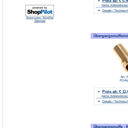
Preis ab: € 0,5
(siehe Artikelübersic
Details / Technisc
Shopsystem: ShopPilot
Sitemap
Übergangsmuffenni
Art.-N
PGAI
Preis ab: € 11,
(siehe Artikelübersic
Details / Technisc
Übergangsmuffe - K