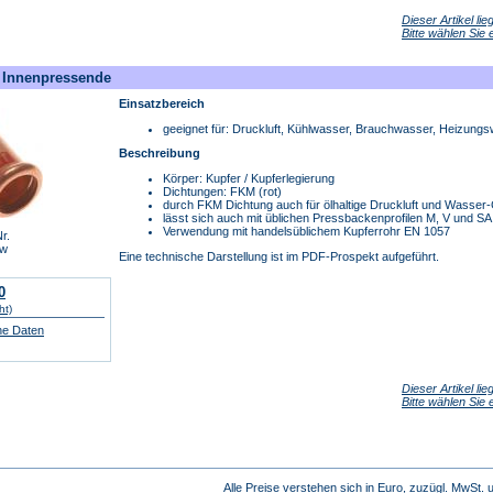
Dieser Artikel li
Bitte wählen Sie
t Innenpressende
Einsatzbereich
geeignet für: Druckluft, Kühlwasser, Brauchwasser, Heizung
Beschreibung
Körper: Kupfer / Kupferlegierung
Dichtungen: FKM (rot)
durch FKM Dichtung auch für ölhaltige Druckluft und Wasse
lässt sich auch mit üblichen Pressbackenprofilen M, V und S
Verwendung mit handelsüblichem Kupferrohr EN 1057
r.
w
Eine technische Darstellung ist im PDF-Prospekt aufgeführt.
0
ht)
he Daten
Dieser Artikel li
Bitte wählen Sie
Alle Preise verstehen sich in Euro, zuzügl. MwSt.