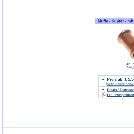
Muffe - Kupfer - mi
Art.-N
PMU
Preis ab: € 5,5
(siehe Artikelübersic
Details / Technisc
PDF-Prospektblatt