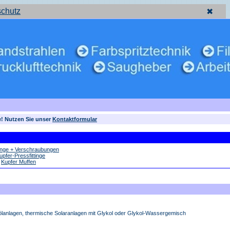
schutz
✖
e! Nutzen Sie unser
Kontaktformular
tinge + Verschraubungen
upfer-Pressfittinge
»
Kupfer Muffen
lanlagen, thermische Solaranlagen mit Glykol oder Glykol-Wassergemisch