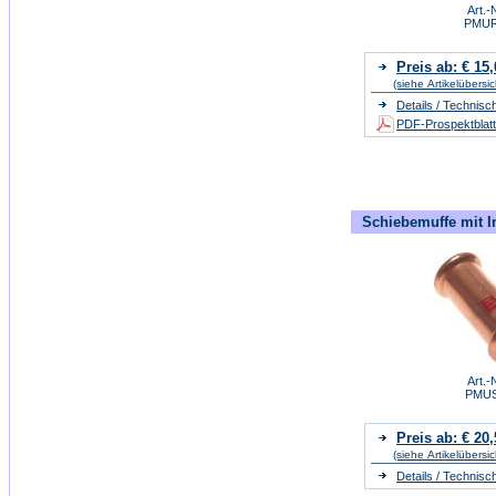
Art.-N
PMU
Preis ab: € 15,
(siehe Artikelübersic
Details / Technisc
PDF-Prospektblatt
Schiebemuffe mit I
Art.-N
PMU
Preis ab: € 20,
(siehe Artikelübersic
Details / Technisc