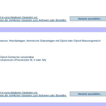
egt in verschiedenen Varianten vor.
Variante auswählen...
 eine der möglichen Varianten zum Anfragen oder Bestellen.
swasser, Heizölanlagen, thermische Solaranlagen mit Glykol oder Glykol-Wassergemisch
r-Glykol-Gemische verwendbar
A verpressen (Presskontur M, V oder SA)
egt in verschiedenen Varianten vor.
Variante auswählen...
 eine der möglichen Varianten zum Anfragen oder Bestellen.