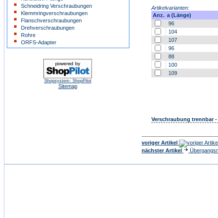
Schneidring Verschraubungen
Artikelvarianten:
Klemmringverschraubungen
Anz.
a (Länge)
Flanschverschraubungen
96
Drehverschraubungen
104
Rohre
107
ORFS-Adapter
96
88
100
109
Shopsystem: ShopPilot
Sitemap
Verschraubung trennbar -
voriger Artikel
nächster Artikel
Übergangsm