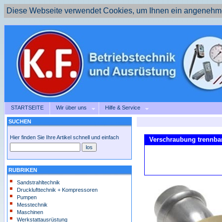
Diese Webseite verwendet Cookies, um Ihnen ein angenehme
STARTSEITE
Wir über uns
Hilfe & Service
SUCHEN
Hier finden Sie Ihre Artikel schnell und einfach
Verschraubung trennbar
RUBRIKEN
Sandstrahltechnik
Drucklufttechnik + Kompressoren
Pumpen
Messtechnik
Maschinen
Werkstattausrüstung