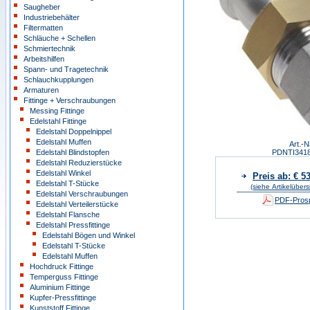
Saugheber
Industriebehälter
Filtermatten
Schläuche + Schellen
Schmiertechnik
Arbeitshilfen
Spann- und Tragetechnik
Schlauchkupplungen
Armaturen
Fittinge + Verschraubungen
Messing Fittinge
Edelstahl Fittinge
Edelstahl Doppelnippel
Edelstahl Muffen
Art.-N
Edelstahl Blindstopfen
PDNTI341
Edelstahl Reduzierstücke
Edelstahl Winkel
Preis ab: € 5
Edelstahl T-Stücke
(siehe Artikelübers
Edelstahl Verschraubungen
PDF-Prosp
Edelstahl Verteilerstücke
Edelstahl Flansche
Edelstahl Pressfittinge
Edelstahl Bögen und Winkel
Edelstahl T-Stücke
Edelstahl Muffen
Hochdruck Fittinge
Temperguss Fittinge
Aluminium Fittinge
Kupfer-Pressfittinge
Kunststoff Fittinge