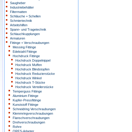
Saugheber
Industriebehälter
Filtermatten
Schläuche + Schellen
Schmiertechnik
Arbeitshilfen
Spann- und Tragetechnik
Schlauchkupplungen
Armaturen
Fittinge + Verschraubungen
Messing Fittinge
Edelstahl Fittinge
Hochdruck Fittinge
Hochdruck Doppelnippel
Hochdruck Muffen
Hochdruck Blindstopfen
Hochdruck Reduzierstücke
Hochdruck Winkel
Hochdruck T-Stücke
Hochdruck Verteilerstücke
Temperguss Fittinge
Aluminium Fittinge
Kupfer-Pressfittinge
Kunststoff Fittinge
Schneidring Verschraubungen
Klemmringverschraubungen
Flanschverschraubungen
Drehverschraubungen
Rohre
ORFS-Adapter