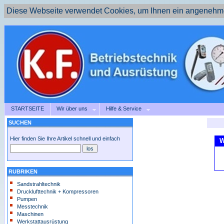
Diese Webseite verwendet Cookies, um Ihnen ein angenehme
STARTSEITE
Wir über uns
Hilfe & Service
SUCHEN
Hier finden Sie Ihre Artikel schnell und einfach
W
RUBRIKEN
Sandstrahltechnik
Drucklufttechnik + Kompressoren
Pumpen
Messtechnik
Maschinen
Werkstattausrüstung