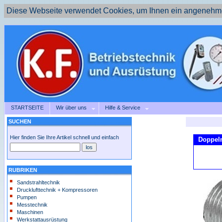
Diese Webseite verwendet Cookies, um Ihnen ein angenehme
STARTSEITE
Wir über uns
Hilfe & Service
SUCHEN
Hier finden Sie Ihre Artikel schnell und einfach
Doppeln
RUBRIKEN
Sandstrahltechnik
Drucklufttechnik + Kompressoren
Pumpen
Messtechnik
Maschinen
Werkstattausrüstung