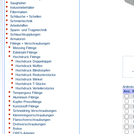
Saugheber
Industriebehälter
Filtermatten
Schläuche + Schellen
Schmiertechnik
Arbeitshilfen
Spann- und Tragetechnik
Schlauchkupplungen
Armaturen
Fittinge + Verschraubungen
Messing Fittinge
Edelstahl Fittinge
Hochdruck Fittinge
Hochdruck Doppelnippel
Hochdruck Muffen
Hochdruck Blindstopfen
Hochdruck Reduzierstücke
Hochdruck Winkel
Hochdruck T-Stücke
Artikelv
Hochdruck Verteilerstücke
Anz.
W
Temperguss Fittinge
S
Aluminium Fittinge
S
Kupfer-Pressfittinge
Kunststoff Fittinge
S
Schneidring Verschraubungen
S
Klemmringverschraubungen
S
Flanschverschraubungen
S
Drehverschraubungen
S
Rohre
S
ORFS-Adapter