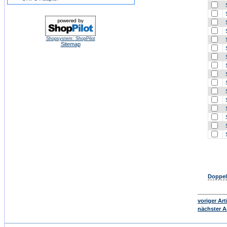
S
S
S
S
Shopsystem: ShopPilot
S
Sitemap
S
S
S
S
S
S
S
S
S
S
S
Doppel
voriger Art
nächster Ar