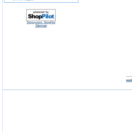
Shopsystem: ShopPilot
Sitemap
vori