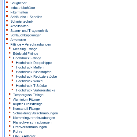
Saugheber
Industriebehälter
Filtermatten
Schläuche + Schellen
Schmiertechnik
Arbeitshilfen
Spann- und Tragetechnik
Schlauchkupplungen
Armaturen
Fittinge + Verschraubungen
Messing Fittinge
Edelstahl Fittinge
Hochdruck Fittinge
Hochdruck Doppelnippel
Hochdruck Muffen
Hochdruck Blindstopfen
Hochdruck Reduzierstücke
Hochdruck Winkel
Hochdruck T-Stücke
Hochdruck Verteilerstücke
Temperguss Fittinge
Aluminium Fittinge
Kupfer-Pressfittinge
Kunststoff Fittinge
Schneidring Verschraubungen
Klemmringverschraubungen
Flanschverschraubungen
Drehverschraubungen
Rohre
ORFS-Adapter