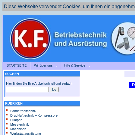
Diese Webseite verwendet Cookies, um Ihnen ein angenehme
STARTSEITE
Wir über uns
Hilfe & Service
SUCHEN
Hier finden Sie Ihre Artikel schnell und einfach
D
RUBRIKEN
Sandstrahltechnik
Drucklufttechnik + Kompressoren
Pumpen
Messtechnik
Maschinen
Werkstattausrüstung