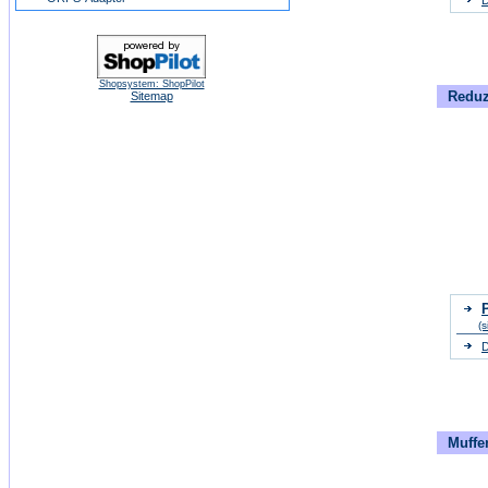
D
Shopsystem: ShopPilot
Reduz
Sitemap
P
(s
D
Muffe