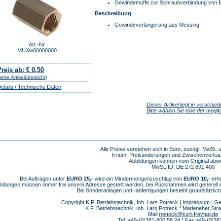
Gewindemuffe zur Schraubverbindung von B
Beschreibung
Gewindeverlängerung aus Messing
Art.-Nr.
MUXw00000000
reis ab: € 0,50
iehe Artikelübersicht)
etails / Technische Daten
Dieser Artikel liegt in verschie
Bitte wählen Sie eine der mögl
Alle Preise verstehen sich in Euro, zuzügl. MwSt.
Irrtum, Preisänderungen und Zwischenverkau
Abbildungen können vom Original abw
MwSt. ID: DE 272 891 400
Bei Aufträgen unter
EURO 25,-
wird ein Mindermengenzuschlag von
EURO 10,-
erho
dungen müssen immer frei unsere Adresse gestellt werden, bei Rücknahmen wird generell
Bei Sonderanlagen und -anfertigungen besteht grundsätzlic
Copyright K.F. Betriebstechnik, Inh. Lars Potreck |
Impressum
|
Ge
K.F. Betriebstechnik, Inh. Lars Potreck * Marieneher S
Mail
rostock@kurt-freytag.de
Tel. +49-(0)381-800 58 24 * Fax +49-(0)38