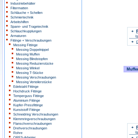
Industriebehälter
Filtermatten
Schläuche + Schellen
Schmiertechnik
Arbeitshilfen
Spann- und Tragetechnik
P
Schlauchkupplungen
Armaturen
(s
Fittinge + Verschraubungen
D
Messing Fittinge
Messing Doppelnippel
Messing Muffen
Messing Blindstopfen
Messing Reduzierstücke
Messing Winkel
Muffe
Messing T-Stücke
Messing Verschraubungen
Messing Verteilerstücke
Edelstahl Fittinge
Hochdruck Fittinge
Temperguss Fittinge
Aluminium Fittinge
Kupfer-Pressfittinge
Kunststoff Fittinge
Schneidring Verschraubungen
Klemmringverschraubungen
Flanschverschraubungen
P
Drehverschraubungen
(s
Rohre
ORFS-Adapter