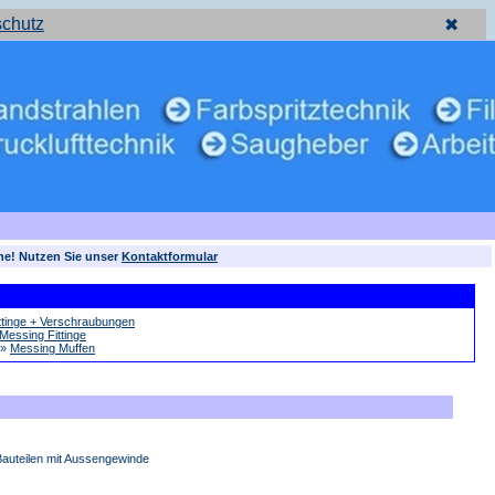
schutz
✖
ne! Nutzen Sie unser
Kontaktformular
ttinge + Verschraubungen
Messing Fittinge
»
Messing Muffen
auteilen mit Aussengewinde