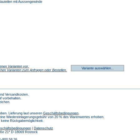
auteilen mit Aussengewinde
denen Varianten vor.
Variante auswählen...
ichen Varianten zum Anfragen oder Bestellen.
 und Versandkosten.
f vorbehalten.
eichen.
ben. Lieferung laut unseren
Geschäftsbedingungen
.
 eine Wiedereinlagerungsgebühr von 20 % des Warenwertes erhoben.
h keine Rückgabemöglichkeit.
schäftsbedingungen
|
Datenschutz
traße 21* D-18069 Rostock
1-800 58 26