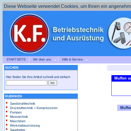
Diese Webseite verwendet Cookies, um Ihnen ein angenehme
STARTSEITE
Wir über uns
Hilfe & Service
SUCHEN
Hier finden Sie Ihre Artikel schnell und einfach
Muffen u
RUBRIKEN
Sandstrahltechnik
Muffe
Drucklufttechnik + Kompressoren
Pumpen
Messtechnik
Maschinen
Werkstattausrüstung
Saugheber