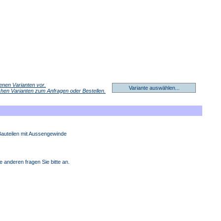
denen Varianten vor.
Variante auswählen...
ichen Varianten zum Anfragen oder Bestellen.
auteilen mit Aussengewinde
e anderen fragen Sie bitte an.