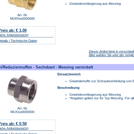
Gewindeverlängerung aus Messing
Art.-Nr.
MURXw0000000
reis ab: € 1,00
iehe Artikelübersicht)
etails / Technische Daten
Dieser Artikel liegt in verschie
Bitte wählen Sie eine der mögl
n/Reduziermuffen - Sechskant - Messing vernickelt
Einsatzbereich
Gewindemuffe zur Schraubverbindung von B
Beschreibung
Gewindeverlängerung aus Messing
*Angaben gelten nur für Typ Messing. Für all
Art.-Nr.
MUX1w0000000
reis ab: € 0,50
iehe Artikelübersicht)