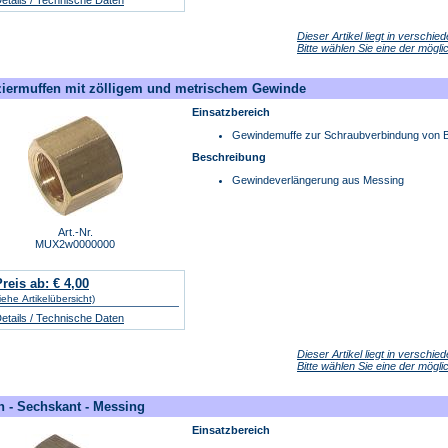
etails / Technische Daten
Dieser Artikel liegt in verschie
Bitte wählen Sie eine der mögl
iermuffen mit zölligem und metrischem Gewinde
Einsatzbereich
Gewindemuffe zur Schraubverbindung von B
Beschreibung
Gewindeverlängerung aus Messing
Art.-Nr.
MUX2w0000000
reis ab: € 4,00
iehe Artikelübersicht)
etails / Technische Daten
Dieser Artikel liegt in verschie
Bitte wählen Sie eine der mögl
n - Sechskant - Messing
Einsatzbereich