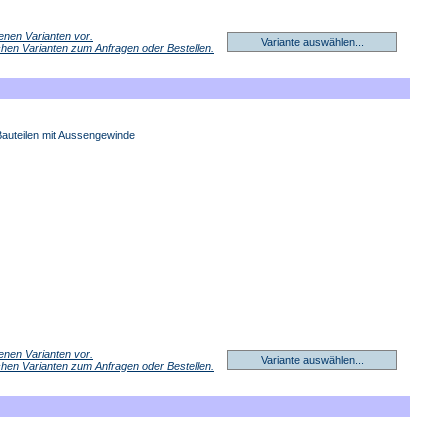
denen Varianten vor.
Variante auswählen...
ichen Varianten zum Anfragen oder Bestellen.
auteilen mit Aussengewinde
denen Varianten vor.
Variante auswählen...
ichen Varianten zum Anfragen oder Bestellen.