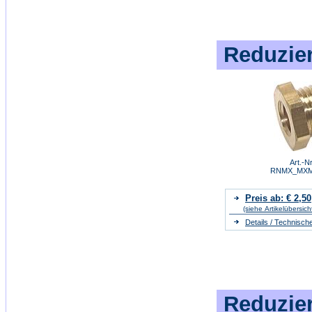
Reduzie
Art.-Nr
RNMX_MXM
Preis ab: € 2,50
(siehe Artikelübersich
Details / Technisch
Reduzier