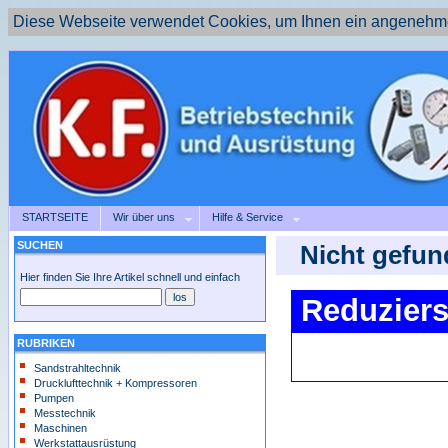
Diese Webseite verwendet Cookies, um Ihnen ein angenehme
STARTSEITE
Wir über uns
Hilfe & Service
SUCHEN
Nicht gefun
Hier finden Sie Ihre Artikel schnell und einfach
Reduziers
RUBRIKEN
Sandstrahltechnik
Drucklufttechnik + Kompressoren
Pumpen
Messtechnik
Maschinen
Werkstattausrüstung