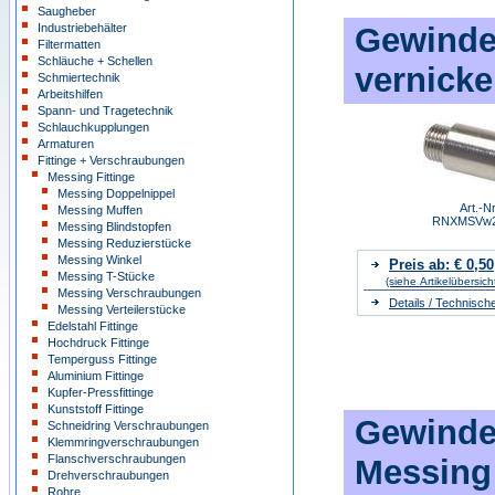
Saugheber
Industriebehälter
Gewinde
Filtermatten
Schläuche + Schellen
vernicke
Schmiertechnik
Arbeitshilfen
Spann- und Tragetechnik
Schlauchkupplungen
Armaturen
Fittinge + Verschraubungen
Messing Fittinge
Messing Doppelnippel
Art.-Nr
Messing Muffen
RNXMSVw2
Messing Blindstopfen
Messing Reduzierstücke
Messing Winkel
Preis ab: € 0,50
Messing T-Stücke
(siehe Artikelübersich
Messing Verschraubungen
Details / Technisch
Messing Verteilerstücke
Edelstahl Fittinge
Hochdruck Fittinge
Temperguss Fittinge
Aluminium Fittinge
Kupfer-Pressfittinge
Kunststoff Fittinge
Gewinde
Schneidring Verschraubungen
Klemmringverschraubungen
Flanschverschraubungen
Messing
Drehverschraubungen
Rohre