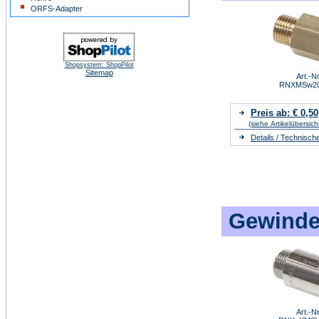
ORFS-Adapter
Shopsystem: ShopPilot
Sitemap
Art.-Nr
RNXMSw20
Preis ab: € 0,50
(siehe Artikelübersich
Details / Technisch
Gewindev
Art.-Nr