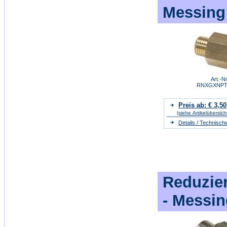
Messing
Art.-Nr
RNXGXNP
Preis ab: € 3,50
(siehe Artikelübersich
Details / Technisch
Reduzie
- Messin