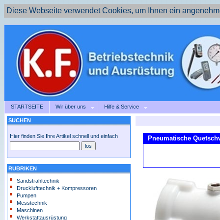
Diese Webseite verwendet Cookies, um Ihnen ein angenehme
STARTSEITE
Wir über uns
Hilfe & Service
SUCHEN
Hier finden Sie Ihre Artikel schnell und einfach
Pneumatische Quetschve
RUBRIKEN
Sandstrahltechnik
Drucklufttechnik + Kompressoren
Pumpen
Messtechnik
Maschinen
Werkstattausrüstung