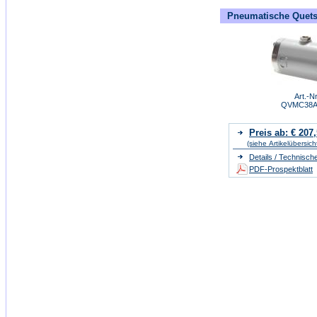
Pneumatische Quetsc
Art.-Nr
QVMC38A
Preis ab: € 207
(siehe Artikelübersich
Details / Technisch
PDF-Prospektblatt