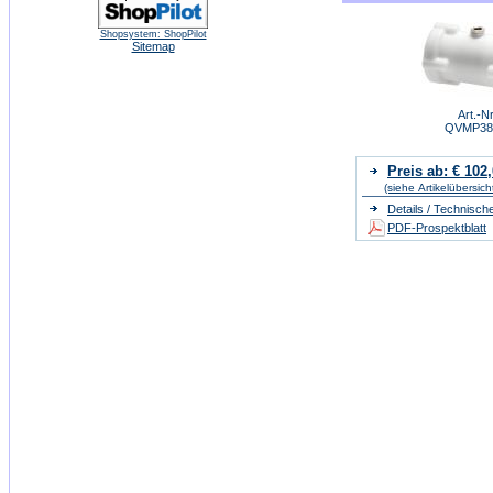
Shopsystem: ShopPilot
Sitemap
Art.-Nr
QVMP38
Preis ab: € 102
(siehe Artikelübersich
Details / Technisch
PDF-Prospektblatt