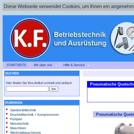
Diese Webseite verwendet Cookies, um Ihnen ein angenehme
STARTSEITE
Wir über uns
Hilfe & Service
SUCHEN
Hier finden Sie Ihre Artikel schnell und einfach
Pneumatische Quetschv
RUBRIKEN
Sandstrahltechnik
Pneumatische Quetsch
Drucklufttechnik + Kompressoren
Pumpen
Messtechnik
Maschinen
Werkstattausrüstung