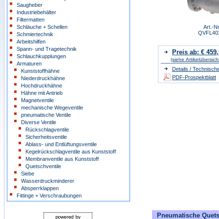
Saugheber
Industriebehälter
Filtermatten
Schläuche + Schellen
Art.-Nr
QVFL40
Schmiertechnik
Arbeitshilfen
Spann- und Tragetechnik
Preis ab: € 459
Schlauchkupplungen
(siehe Artikelübersich
Armaturen
Details / Technisch
Kunststoffhähne
PDF-Prospektblatt
Niederdruckhähne
Hochdruckhähne
Hähne mit Antrieb
Magnetventile
mechanische Wegeventile
pneumatische Ventile
Diverse Ventile
Rückschlagventile
Sicherheitsventile
Ablass- und Entlüftungsventile
Kegelrückschlagventile aus Kunststoff
Membranventile aus Kunststoff
Quetschventile
Siebe
Wasserdruckminderer
Absperrklappen
Fittinge + Verschraubungen
Pneumatische Quetsc