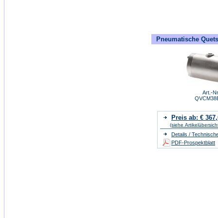
Pneumatische Quetsc
Art.-Nr
QVCM38
Preis ab: € 367
(siehe Artikelübersich
Details / Technisch
PDF-Prospektblatt