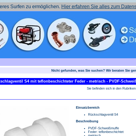
res Surfen zu ermöglichen.
Hier erfahren Sie alles zum Daten
Nicht gefunden, was Sie suchen? Wir beraten Sie ge
schlagventil S4 mit teflonbeschichteter Feder - metrisch - PVDF-Schwei
Sie befinden sich in den Rubriken
Einsatzbereich
Rückschlagventil S4
Beschreibung
PVDF-Schweißmuffe
Feder: teflonbeschichtet
metrisch