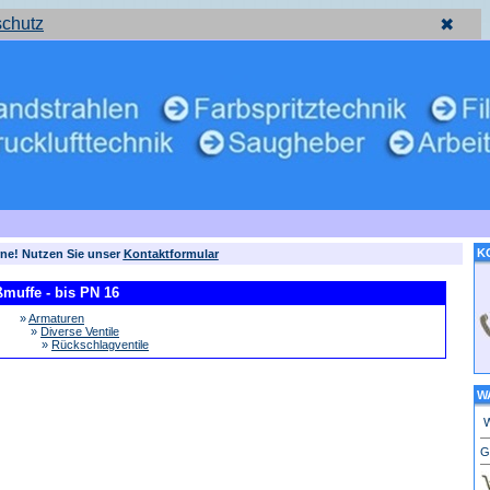
schutz
✖
K
rne! Nutzen Sie unser
Kontaktformular
ßmuffe - bis PN 16
»
Armaturen
»
Diverse Ventile
»
Rückschlagventile
W
W
G