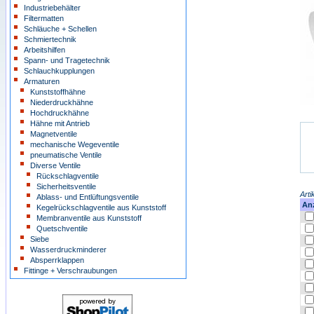
Industriebehälter
Filtermatten
Schläuche + Schellen
Schmiertechnik
Arbeitshilfen
Spann- und Tragetechnik
Schlauchkupplungen
Armaturen
Kunststoffhähne
Niederdruckhähne
Hochdruckhähne
Hähne mit Antrieb
Magnetventile
mechanische Wegeventile
pneumatische Ventile
Diverse Ventile
Rückschlagventile
Sicherheitsventile
Arti
Ablass- und Entlüftungsventile
An
Kegelrückschlagventile aus Kunststoff
Membranventile aus Kunststoff
Quetschventile
Siebe
Wasserdruckminderer
Absperrklappen
Fittinge + Verschraubungen