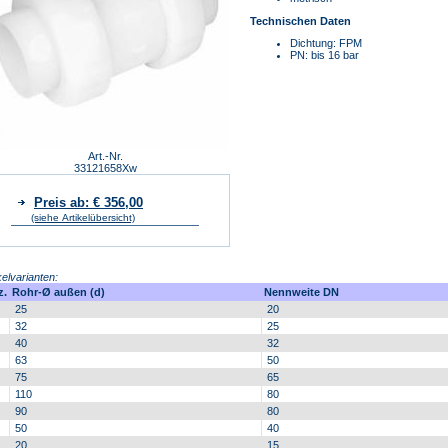
Technischen Daten
Dichtung: FPM
PN: bis 16 bar
Art.-Nr.
33121658Xw
Preis ab: € 356,00
(siehe Artikelübersicht)
kelvarianten:
z.
Rohr-Ø außen (d)
Nennweite DN
25
20
32
25
40
32
63
50
75
65
110
80
90
80
50
40
20
15