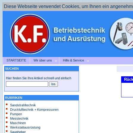
Diese Webseite verwendet Cookies, um Ihnen ein angenehme
STARTSEITE
Wir über uns
Hilfe & Service
SUCHEN
Hier finden Sie Ihre Artikel schnell und einfach
Rück
RUBRIKEN
Sandstrahltechnik
Drucklufttechnik + Kompressoren
Pumpen
Messtechnik
Maschinen
Werkstattausrüstung
Saugheber