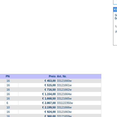
K
S
B
L
P
PN
Preis
Art. Nr.
16
€ 453,00
33121660w
16
€ 515,00
33121661w
16
€ 716,50
33121662w
16
€ 1.154,00
33121664w
16
€ 1.668,50
33121665w
6
€ 2.867,00
331122350w
10
€ 2.199,50
33121666w
16
€ 924,00
33121663w
16
€ 360,00
33121659w