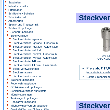
Saugheber
Industriebehälter
Filtermatten
Schläuche + Schellen
Steckver
Schmiertechnik
Arbeitshilfen
Spann- und Tragetechnik
Schlauchkupplungen
Schnellkupplungen
Steckverbinder
Steckverbinder - gerade
Steckverbinder - gerade - Einschraub
Steckverbinder - gerade - Aufschraub
Steckverbinder - winkel
Steckverbinder - winkel - Einschraub
Art.-Nr
Steckverbinder - winkel - Aufschraub
IQSGX1w0
Steckverbinder T-Form
Steckverbinder T-Form - Einschraub
Preis ab: € 17,0
Steck-Verzweigungen
(siehe Artikelübersich
Steckarmaturen
Steckverbinder Zubehör
Details / Technisch
Bajonettkupplungen
Feuerwehrkupplungen
GEKA-Wasserkupplungen
Schlauchverbinder Kunststoff
Mörtelkupplungen
Tankwagenkupplungen
Hebelarmkupplungen
Steckve
Milchgewinde Verschraubungen
Gewindetüllen und Schlauchtüllen