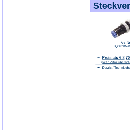
Steckver
Art.-Nr
IQSKSXw0
Preis ab: € 8,70
(siehe Artikelübersich
Details / Technisch