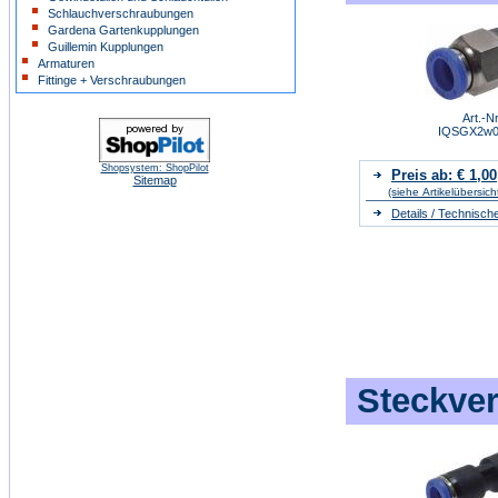
Schlauchverschraubungen
Gardena Gartenkupplungen
Guillemin Kupplungen
Armaturen
Fittinge + Verschraubungen
Art.-Nr
IQSGX2w0
Shopsystem: ShopPilot
Preis ab: € 1,00
Sitemap
(siehe Artikelübersich
Details / Technisch
Steckve