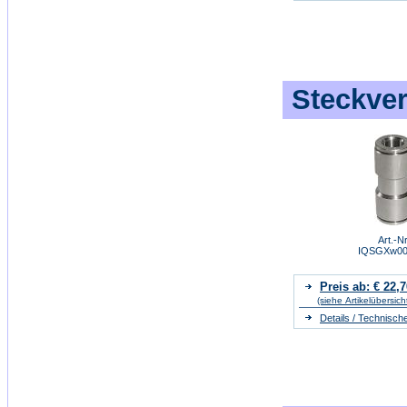
Steckver
Art.-Nr
IQSGXw00
Preis ab: € 22,7
(siehe Artikelübersich
Details / Technisch