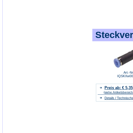
Steckver
Art.-Nr
IQSKXw00
Preis ab: € 5,35
(siehe Artikelübersich
Details / Technisch