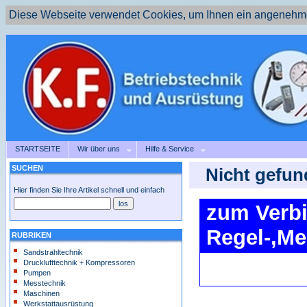
Diese Webseite verwendet Cookies, um Ihnen ein angenehme
STARTSEITE
Wir über uns
Hilfe & Service
SUCHEN
Nicht gefun
Hier finden Sie Ihre Artikel schnell und einfach
zum Verbi
Regel-,Me
RUBRIKEN
Sandstrahltechnik
Drucklufttechnik + Kompressoren
Pumpen
Messtechnik
Maschinen
Werkstattausrüstung