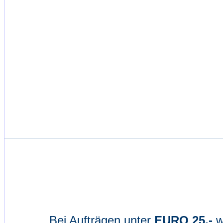
Bei Aufträgen unter
EURO 25,-
w